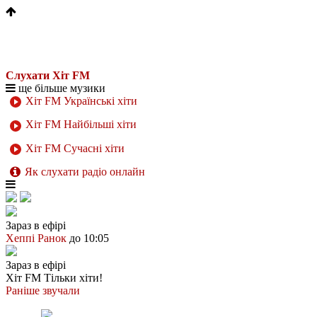
Слухати Хіт FM
ще більше музики
Хіт FM Українські хіти
Хіт FM Найбільші хіти
Хіт FM Сучасні хіти
Як слухати радіо онлайн
Зараз в ефірі
Хеппі Ранок
до 10:05
Зараз в ефірі
Хіт FM
Тільки хіти!
Раніше звучали