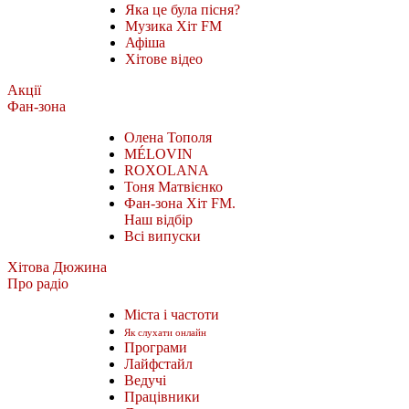
Яка це була пісня?
Музика Хіт FM
Афіша
Хітове відео
Акції
Фан-зона
Олена Тополя
MÉLOVIN
ROXOLANA
Тоня Матвієнко
Фан-зона Хіт FM.
Наш відбір
Всі випуски
Хітова Дюжина
Про радіо
Міста і частоти
Як слухати онлайн
Програми
Лайфстайл
Ведучі
Працівники