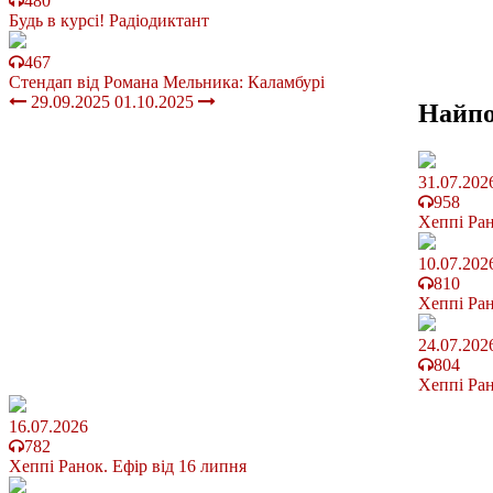
480
Будь в курсі! Радіодиктант
467
Стендап від Романа Мельника: Каламбурі
29.09.2025
01.10.2025
Найп
31.07.202
958
Хеппі Ран
10.07.202
810
Хеппі Ран
24.07.202
804
Хеппі Ран
16.07.2026
782
Хеппі Ранок. Ефір від 16 липня