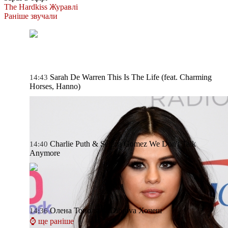
The Hardkiss
Журавлі
Раніше звучали
Sarah De Warren
This Is The Life (feat. Charming
14:43
Horses, Hanno)
Charlie Puth & Selena Gomez
We Don't Talk
14:40
Anymore
Олена Тополя та Dibrova
Хочеш
14:36
⌚ ще раніше