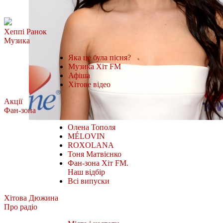
Хеппі Ранок
Музика
Яка це була пісня?
Музика Хіт FM
Афіша
Хітове відео
Акції
Фан-зона
Олена Тополя
MÉLOVIN
ROXOLANA
Тоня Матвієнко
Фан-зона Хіт FM.
Наш відбір
Всі випуски
Хітова Дюжина
Про радіо