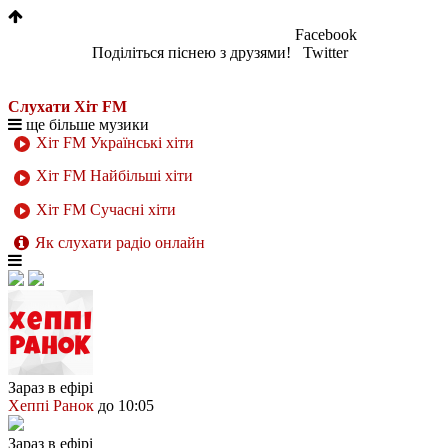
Facebook
Поділіться піснею з друзями!
Twitter
Слухати Хіт FM
ще більше музики
Хіт FM Українські хіти
Хіт FM Найбільші хіти
Хіт FM Сучасні хіти
Як слухати радіо онлайн
Зараз в ефірі
Хеппі Ранок
до 10:05
Зараз в ефірі