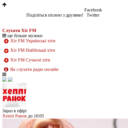
Facebook
Поділіться піснею з друзями!
Twitter
Слухати Хіт FM
ще більше музики
Хіт FM Українські хіти
Хіт FM Найбільші хіти
Хіт FM Сучасні хіти
Як слухати радіо онлайн
Зараз в ефірі
Хеппі Ранок
до 10:05