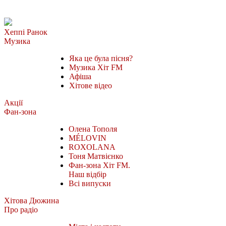
Хеппі Ранок
Музика
Яка це була пісня?
Музика Хіт FM
Афіша
Хітове відео
Акції
Фан-зона
Олена Тополя
MÉLOVIN
ROXOLANA
Тоня Матвієнко
Фан-зона Хіт FM.
Наш відбір
Всі випуски
Хітова Дюжина
Про радіо