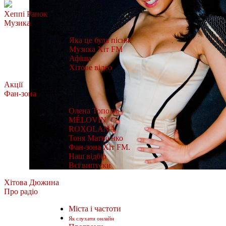
Хеппі Ранок
Музика
Яка це була пісня?
Музика Хіт FM
Афіша
Хітове відео
Акції
Фан-зона
Олена Тополя
MÉLOVIN
ROXOLANA
Тоня Матвієнко
Фан-зона Хіт FM.
Наш відбір
Всі випуски
Хітова Дюжина
Про радіо
Міста і частоти
Як слухати онлайн