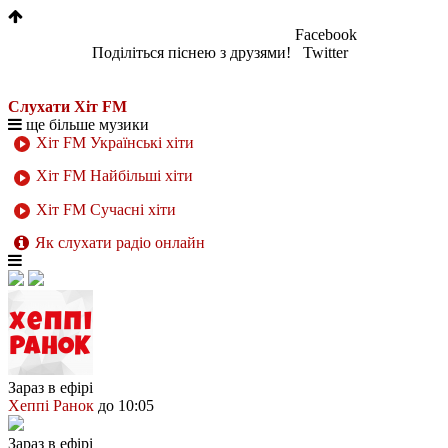
Facebook
Поділіться піснею з друзями!
Twitter
Слухати Хіт FM
ще більше музики
Хіт FM Українські хіти
Хіт FM Найбільші хіти
Хіт FM Сучасні хіти
Як слухати радіо онлайн
Зараз в ефірі
Хеппі Ранок
до 10:05
Зараз в ефірі