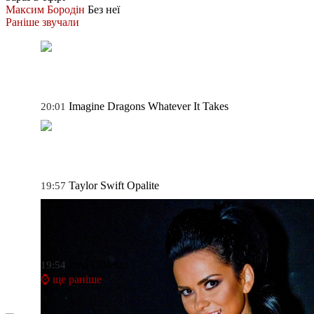
Максим Бородін
Без неї
Раніше звучали
Imagine Dragons
Whatever It Takes
20:01
Taylor Swift
Opalite
19:57
Inna
Caliente
19:54
⌚ ще раніше