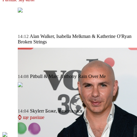
Alan Walker, Isabella Melkman & Katherine O'Ryan
14:12
Broken Strings
Pitbull & Marc Anthony
Rain Over Me
14:08
Skylerr
Боже, я вкохалася
14:04
⌚ ще раніше