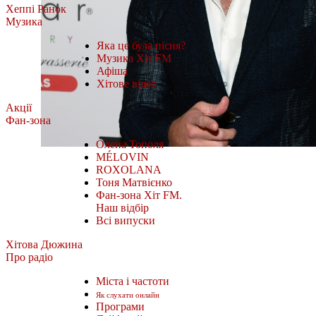
Хеппі Ранок
Музика
Яка це була пісня?
Музика Хіт FM
Афіша
Хітове відео
Акції
Фан-зона
Олена Тополя
MÉLOVIN
ROXOLANA
Тоня Матвієнко
Фан-зона Хіт FM.
Наш відбір
Всі випуски
Хітова Дюжина
Про радіо
Міста і частоти
Як слухати онлайн
Програми