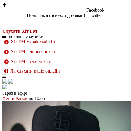
Facebook
Поділіться піснею з друзями!
Twitter
Слухати Хіт FM
ще більше музики
Хіт FM Українські хіти
Хіт FM Найбільші хіти
Хіт FM Сучасні хіти
Як слухати радіо онлайн
Зараз в ефірі
Хеппі Ранок
до 10:05