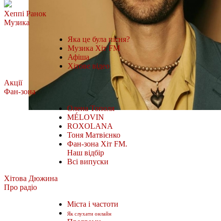
Хеппі Ранок
Музика
Яка це була пісня?
Музика Хіт FM
Афіша
Хітове відео
Акції
Фан-зона
Олена Тополя
MÉLOVIN
ROXOLANA
Тоня Матвієнко
Фан-зона Хіт FM.
Наш відбір
Всі випуски
Хітова Дюжина
Про радіо
Міста і частоти
Як слухати онлайн