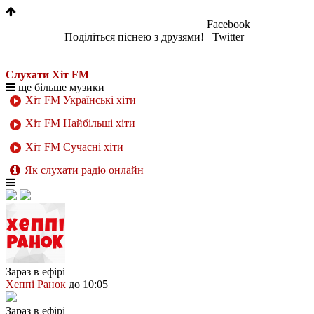
Facebook
Поділіться піснею з друзями!
Twitter
Слухати Хіт FM
ще більше музики
Хіт FM Українські хіти
Хіт FM Найбільші хіти
Хіт FM Сучасні хіти
Як слухати радіо онлайн
Зараз в ефірі
Хеппі Ранок
до 10:05
Зараз в ефірі