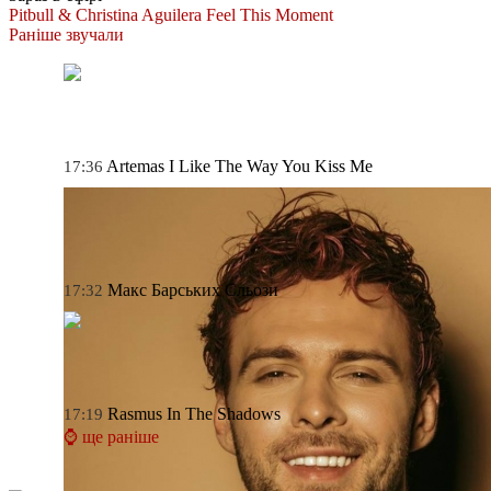
Pitbull & Christina Aguilera
Feel This Moment
Раніше звучали
Artemas
I Like The Way You Kiss Me
17:36
Макс Барських
Сльози
17:32
Rasmus
In The Shadows
17:19
⌚ ще раніше