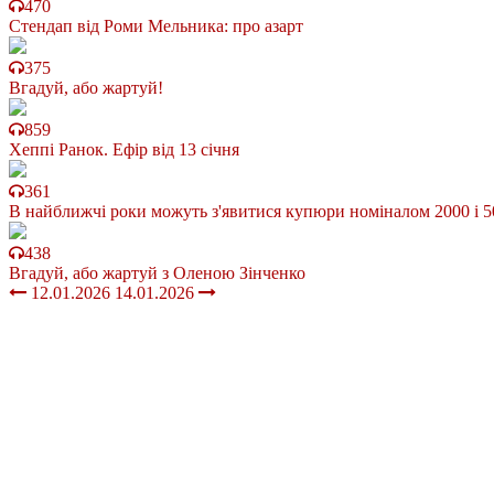
470
Стендап від Роми Мельника: про азарт
375
Вгадуй, або жартуй!
859
Хеппі Ранок. Ефір від 13 січня
361
В найближчі роки можуть з'явитися купюри номіналом 2000 і 50
438
Вгадуй, або жартуй з Оленою Зінченко
12.01.2026
14.01.2026