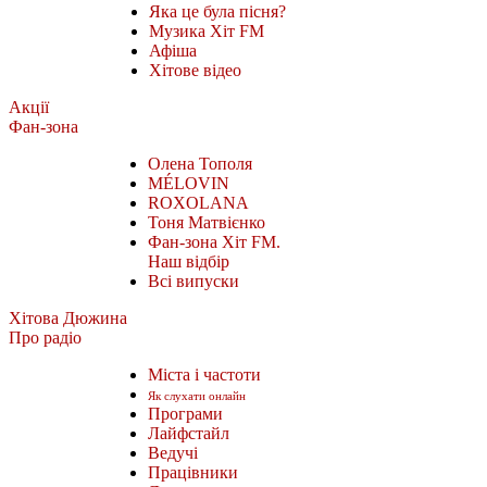
Яка це була пісня?
Музика Хіт FM
Афіша
Хітове відео
Акції
Фан-зона
Олена Тополя
MÉLOVIN
ROXOLANA
Тоня Матвієнко
Фан-зона Хіт FM.
Наш відбір
Всі випуски
Хітова Дюжина
Про радіо
Міста і частоти
Як слухати онлайн
Програми
Лайфстайл
Ведучі
Працівники