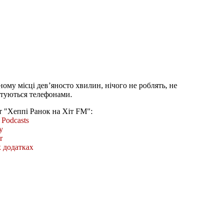
ому місці дев’яносто хвилин, нічого не роблять, не
стуються телефонами.
т "Хеппі Ранок на Хіт FM":
Podcasts
y
r
 додатках