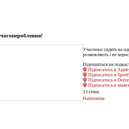
ічогонероблення!
Учасники сидять на одн
розмовляють і не кори
Підпишіться на подкас
Підписатись в Apple 
Підписатись в Spotif
Підписатись в Deeze
Підписатись в інших
13 січня
Найновіше