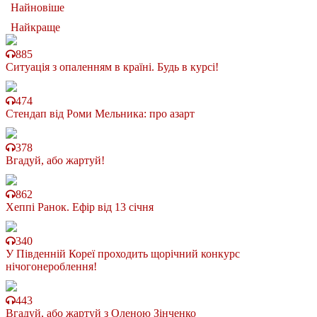
Найновіше
Найкраще
885
Ситуація з опаленням в країні. Будь в курсі!
474
Стендап від Роми Мельника: про азарт
378
Вгадуй, або жартуй!
862
Хеппі Ранок. Ефір від 13 січня
340
У Південній Кореї проходить щорічний конкурс
нічогонероблення!
443
Вгадуй, або жартуй з Оленою Зінченко