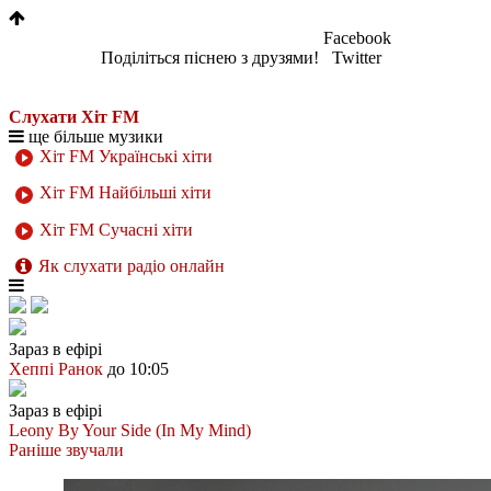
Facebook
Поділіться піснею з друзями!
Twitter
Слухати Хіт FM
ще більше музики
Хіт FM Українські хіти
Хіт FM Найбільші хіти
Хіт FM Сучасні хіти
Як слухати радіо онлайн
Зараз в ефірі
Хеппі Ранок
до 10:05
Зараз в ефірі
Leony
By Your Side (In My Mind)
Раніше звучали