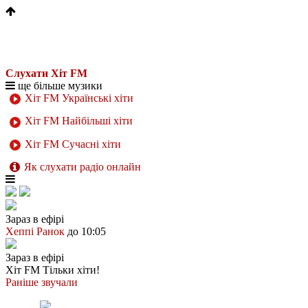
Слухати Хіт FM
ще більше музики
Хіт FM Українські хіти
Хіт FM Найбільші хіти
Хіт FM Сучасні хіти
Як слухати радіо онлайн
Зараз в ефірі
Хеппі Ранок
до 10:05
Зараз в ефірі
Хіт FM
Тільки хіти!
Раніше звучали