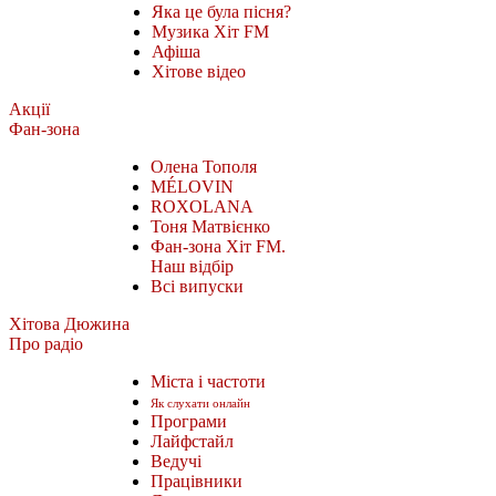
Яка це була пісня?
Музика Хіт FM
Афіша
Хітове відео
Акції
Фан-зона
Олена Тополя
MÉLOVIN
ROXOLANA
Тоня Матвієнко
Фан-зона Хіт FM.
Наш відбір
Всі випуски
Хітова Дюжина
Про радіо
Міста і частоти
Як слухати онлайн
Програми
Лайфстайл
Ведучі
Працівники