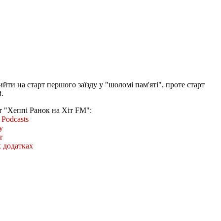
йти на старт першого заїзду у "шоломі пам'яті", проте старт
і.
т "Хеппі Ранок на Хіт FM":
Podcasts
y
r
 додатках