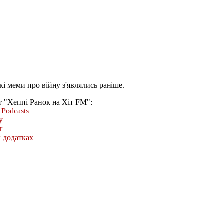
кі меми про війну з'являлись раніше.
т "Хеппі Ранок на Хіт FM":
Podcasts
y
r
 додатках