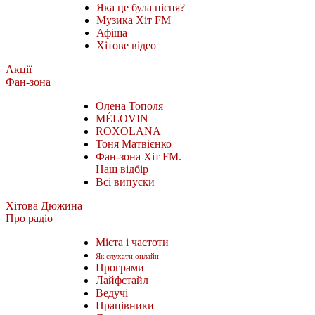
Яка це була пісня?
Музика Хіт FM
Афіша
Хітове відео
Акції
Фан-зона
Олена Тополя
MÉLOVIN
ROXOLANA
Тоня Матвієнко
Фан-зона Хіт FM.
Наш відбір
Всі випуски
Хітова Дюжина
Про радіо
Міста і частоти
Як слухати онлайн
Програми
Лайфстайл
Ведучі
Працівники