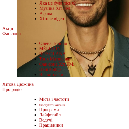
Яка це була пісня?
Музика Хіт FM
Афіша
Хітове відео
Акції
Фан-зона
Олена Тополя
MÉLOVIN
ROXOLANA
Тоня Матвієнко
Фан-зона Хіт FM.
Наш відбір
Всі випуски
Хітова Дюжина
Про радіо
Міста і частоти
Як слухати онлайн
Програми
Лайфстайл
Ведучі
Працівники