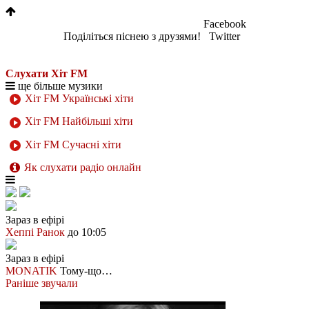
Facebook
Поділіться піснею з друзями!
Twitter
Слухати Хіт FM
ще більше музики
Хіт FM Українські хіти
Хіт FM Найбільші хіти
Хіт FM Сучасні хіти
Як слухати радіо онлайн
Зараз в ефірі
Хеппі Ранок
до 10:05
Зараз в ефірі
MONATIK
Тому-що…
Раніше звучали