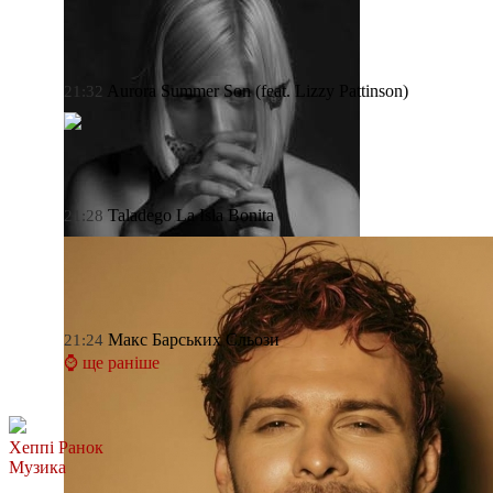
Aurora
Summer Son (feat. Lizzy Pattinson)
21:32
Taladego
La Isla Bonita
21:28
Макс Барських
Сльози
21:24
⌚ ще раніше
Хеппі Ранок
Музика