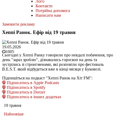
Лого
Контакти
Потрібна допомога
Написати нам
Замовити рекламу
Хеппі Ранок. Ефір від 19 травня
19.05.2026
1005
Сьогодні у Хеппі Ранку говорили про невдалі побачення, про
день "зараз зроблю", дізнавались гороскоп на день та
зустрілись зі стронгменами, які розповіли про фестиваль
B.E.S.T. який відбудеться вже в кінці місяця у Буковелі.
Підпишіться на подкаст "Хеппі Ранок на Хіт FM":
Підписатись в Apple Podcasts
Підписатись в Spotify
Підписатись в Deezer
Підписатись в інших додатках
19 травня
Найновіше