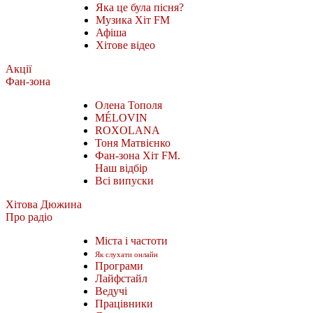
Яка це була пісня?
Музика Хіт FM
Афіша
Хітове відео
Акції
Фан-зона
Олена Тополя
MÉLOVIN
ROXOLANA
Тоня Матвієнко
Фан-зона Хіт FM.
Наш відбір
Всі випуски
Хітова Дюжина
Про радіо
Міста і частоти
Як слухати онлайн
Програми
Лайфстайл
Ведучі
Працівники