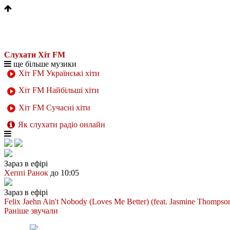
Слухати Хіт FM
ще більше музики
Хіт FM Українські хіти
Хіт FM Найбільші хіти
Хіт FM Сучасні хіти
Як слухати радіо онлайн
Зараз в ефірі
Хеппі Ранок
до 10:05
Зараз в ефірі
Felix Jaehn
Ain't Nobody (Loves Me Better) (feat. Jasmine Thompso
Раніше звучали