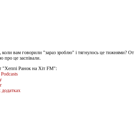
я, коли вам говорили "зараз зроблю" і тягнулось це тижнями? От
ню про це заспівали.
т "Хеппі Ранок на Хіт FM":
Podcasts
y
r
 додатках