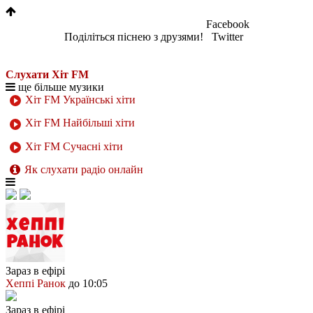
Facebook
Поділіться піснею з друзями!
Twitter
Слухати Хіт FM
ще більше музики
Хіт FM Українські хіти
Хіт FM Найбільші хіти
Хіт FM Сучасні хіти
Як слухати радіо онлайн
Зараз в ефірі
Хеппі Ранок
до 10:05
Зараз в ефірі