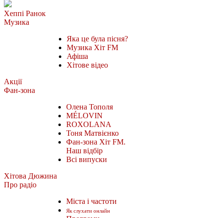
Хеппі Ранок
Музика
Яка це була пісня?
Музика Хіт FM
Афіша
Хітове відео
Акції
Фан-зона
Олена Тополя
MÉLOVIN
ROXOLANA
Тоня Матвієнко
Фан-зона Хіт FM.
Наш відбір
Всі випуски
Хітова Дюжина
Про радіо
Міста і частоти
Як слухати онлайн