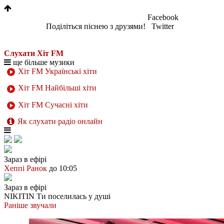
Facebook
Поділіться піснею з друзями!
Twitter
Слухати Хіт FM
ще більше музики
Хіт FM Українські хіти
Хіт FM Найбільші хіти
Хіт FM Сучасні хіти
Як слухати радіо онлайн
Зараз в ефірі
Хеппі Ранок
до 10:05
Зараз в ефірі
NIKITIN
Ти поселилась у душі
Раніше звучали