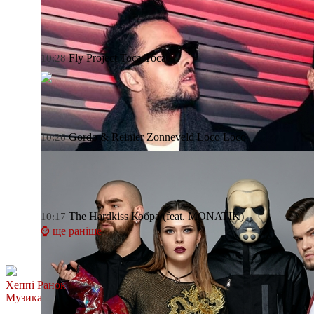
Fly Project
Toca Toca
10:28
Gordo & Reinier Zonneveld
Loco Loco
10:26
The Hardkiss
Кобра (feat. MONATIK)
10:17
⌚ ще раніше
Хеппі Ранок
Музика