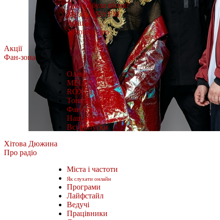
Яка це була пісня?
Музика Хіт FM
Афіша
Хітове відео
Акції
Фан-зона
Олена Тополя
MÉLOVIN
ROXOLANA
Тоня Матвієнко
Фан-зона Хіт FM.
Наш відбір
Всі випуски
Хітова Дюжина
Про радіо
Міста і частоти
Як слухати онлайн
Програми
Лайфстайл
Ведучі
Працівники