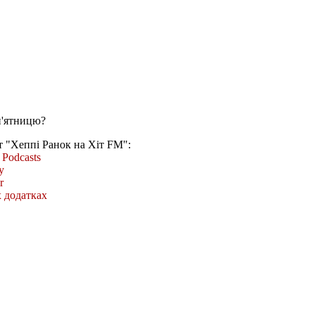
п'ятницю?
т "Хеппі Ранок на Хіт FM":
Podcasts
y
r
 додатках