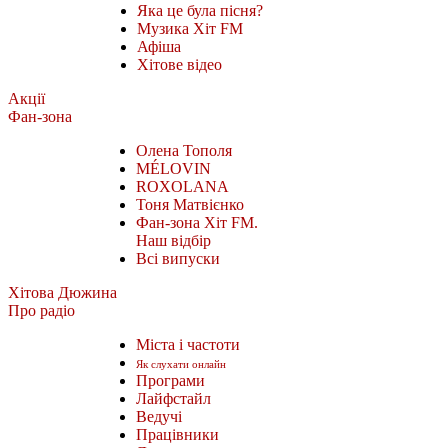
Яка це була пісня?
Музика Хіт FM
Афіша
Хітове відео
Акції
Фан-зона
Олена Тополя
MÉLOVIN
ROXOLANA
Тоня Матвієнко
Фан-зона Хіт FM.
Наш відбір
Всі випуски
Хітова Дюжина
Про радіо
Міста і частоти
Як слухати онлайн
Програми
Лайфстайл
Ведучі
Працівники