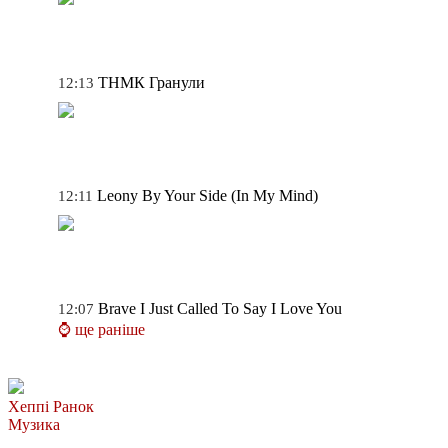
ТНМК
Гранули
12:13
Leony
By Your Side (In My Mind)
12:11
Brave
I Just Called To Say I Love You
12:07
⌚ ще раніше
Хеппі Ранок
Музика