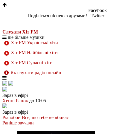
Facebook
Поділіться піснею з друзями!
Twitter
Слухати Хіт FM
ще більше музики
Хіт FM Українські хіти
Хіт FM Найбільші хіти
Хіт FM Сучасні хіти
Як слухати радіо онлайн
Зараз в ефірі
Хеппі Ранок
до 10:05
Зараз в ефірі
Pianoбой
Все, що тебе не вбиває
Раніше звучали