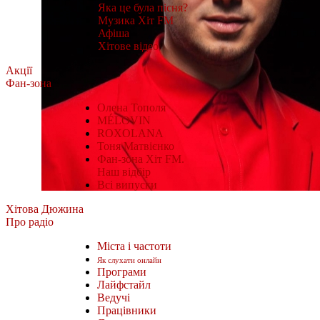
Яка це була пісня?
Музика Хіт FM
Афіша
Хітове відео
Акції
Фан-зона
Олена Тополя
MÉLOVIN
ROXOLANA
Тоня Матвієнко
Фан-зона Хіт FM.
Наш відбір
Всі випуски
Хітова Дюжина
Про радіо
Міста і частоти
Як слухати онлайн
Програми
Лайфстайл
Ведучі
Працівники