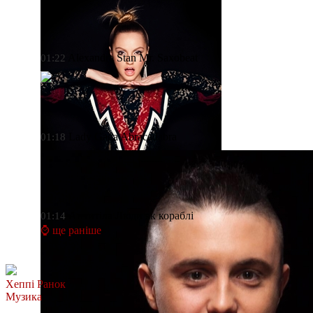
Alexandra Stan
Mr. Saxobeat
01:22
Lady Gaga
Abracadabra
01:18
Антитіла
Люди як кораблі
01:14
⌚ ще раніше
Хеппі Ранок
Музика