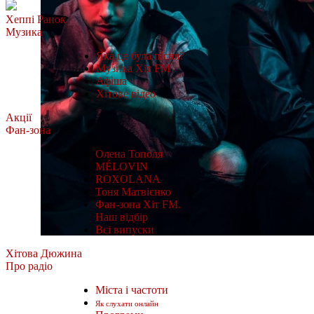
Хеппі Ранок
Музика
Яка це була пісня?
Музика Хіт FM
Афіша
Хітове відео
Акції
Фан-зона
Олена Тополя
MÉLOVIN
ROXOLANA
Тоня Матвієнко
Фан-зона Хіт FM.
Наш відбір
Всі випуски
Хітова Дюжина
Про радіо
Міста і частоти
Як слухати онлайн