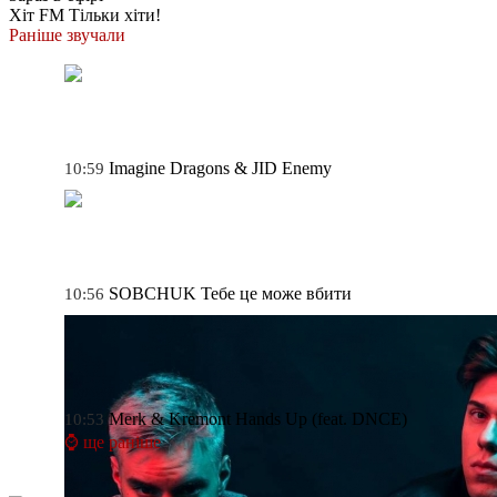
Хіт FM
Тільки хіти!
Раніше звучали
Imagine Dragons & JID
Enemy
10:59
SOBCHUK
Тебе це може вбити
10:56
Merk & Kremont
Hands Up (feat. DNCE)
10:53
⌚ ще раніше