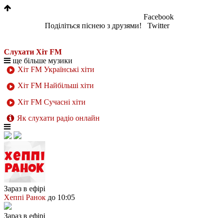
Facebook
Поділіться піснею з друзями!
Twitter
Слухати Хіт FM
ще більше музики
Хіт FM Українські хіти
Хіт FM Найбільші хіти
Хіт FM Сучасні хіти
Як слухати радіо онлайн
Зараз в ефірі
Хеппі Ранок
до 10:05
Зараз в ефірі