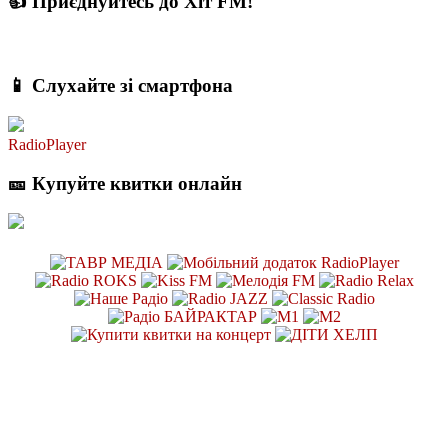
👍 Приєднуйтесь до Хіт FM!
📱 Слухайте зі смартфона
RadioPlayer
🎫 Купуйте квитки онлайн