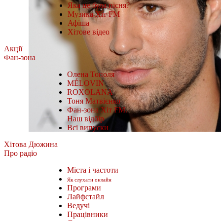
Яка це була пісня?
Музика Хіт FM
Афіша
Хітове відео
Акції
Фан-зона
Олена Тополя
MÉLOVIN
ROXOLANA
Тоня Матвієнко
Фан-зона Хіт FM.
Наш відбір
Всі випуски
Хітова Дюжина
Про радіо
Міста і частоти
Як слухати онлайн
Програми
Лайфстайл
Ведучі
Працівники