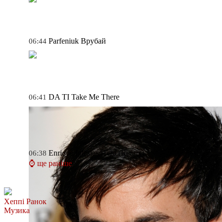
Parfeniuk
Врубай
06:44
DA TI
Take Me There
06:41
Enrique Iglesias
Hero (Remix)
06:38
⌚ ще раніше
Хеппі Ранок
Музика