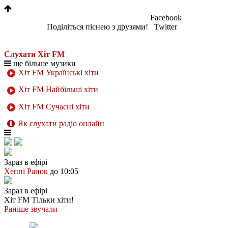
Facebook
Поділіться піснею з друзями!
Twitter
Слухати Хіт FM
ще більше музики
Хіт FM Українські хіти
Хіт FM Найбільші хіти
Хіт FM Сучасні хіти
Як слухати радіо онлайн
Зараз в ефірі
Хеппі Ранок
до 10:05
Зараз в ефірі
Хіт FM
Тільки хіти!
Раніше звучали