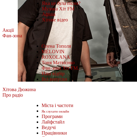
Яка це була пісня?
Музика Хіт FM
Афіша
Хітове відео
Акції
Фан-зона
Олена Тополя
MÉLOVIN
ROXOLANA
Тоня Матвієнко
Фан-зона Хіт FM.
Наш відбір
Всі випуски
Хітова Дюжина
Про радіо
Міста і частоти
Як слухати онлайн
Програми
Лайфстайл
Ведучі
Працівники