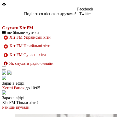
Facebook
Поділіться піснею з друзями!
Twitter
Слухати Хіт FM
ще більше музики
Хіт FM Українські хіти
Хіт FM Найбільші хіти
Хіт FM Сучасні хіти
Як слухати радіо онлайн
Зараз в ефірі
Хеппі Ранок
до 10:05
Зараз в ефірі
Хіт FM
Тільки хіти!
Раніше звучали