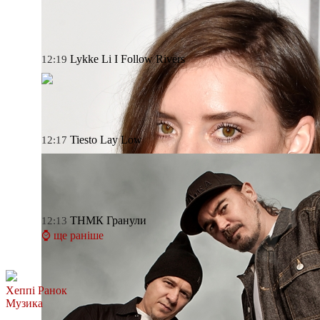
Lykke Li
I Follow Rivers
12:19
Tiesto
Lay Low
12:17
ТНМК
Гранули
12:13
⌚ ще раніше
Хеппі Ранок
Музика