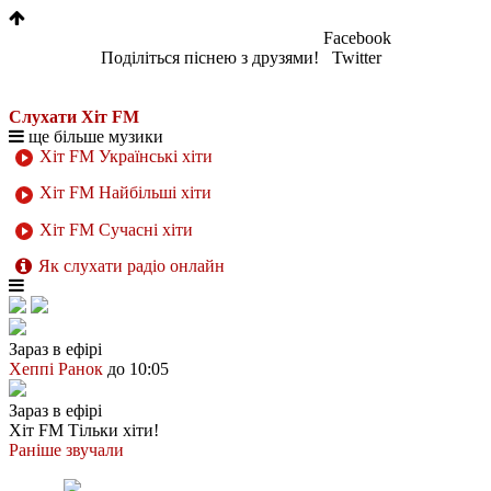
Facebook
Поділіться піснею з друзями!
Twitter
Слухати Хіт FM
ще більше музики
Хіт FM Українські хіти
Хіт FM Найбільші хіти
Хіт FM Сучасні хіти
Як слухати радіо онлайн
Зараз в ефірі
Хеппі Ранок
до 10:05
Зараз в ефірі
Хіт FM
Тільки хіти!
Раніше звучали