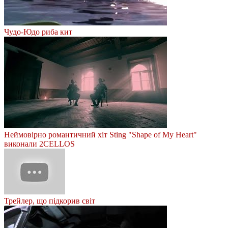
Чудо-Юдо риба кит
Неймовірно романтичний хіт Sting "Shape of My Heart"
виконали 2CELLOS
Трейлер, що підкорив світ