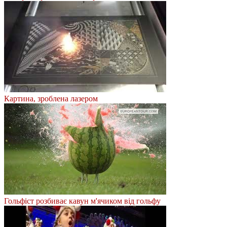
Картина, зроблена лазером
Гольфіст розбиває кавун м'ячиком від гольфу