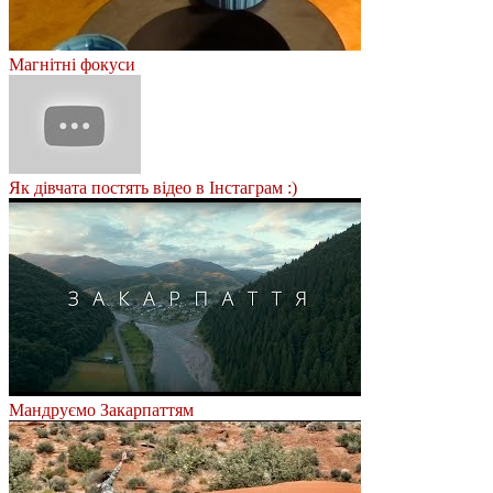
Магнітні фокуси
Як дівчата постять відео в Інстаграм :)
Мандруємо Закарпаттям