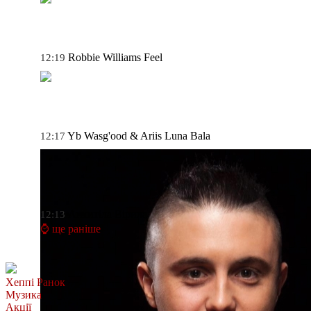
Robbie Williams
Feel
12:19
Yb Wasg'ood & Ariis
Luna Bala
12:17
Антитіла
Вірила
12:13
⌚ ще раніше
Хеппі Ранок
Музика
Акції