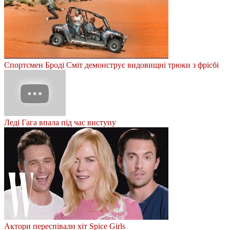
Спортсмен Броді Сміт демонструє видовищні трюки з фрісбі
Леді Гага впала під час виступу
Актори переспівали хіт Spice Girls