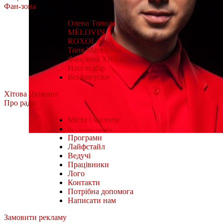
Фан-зона
Олена Тополя
MÉLOVIN
ROXOLANA
Тоня Матвієнко
Фан-зона Хіт FM.
Наш відбір
Всі випуски
Хітова Дюжина
Про радіо
Міста і частоти
Як слухати онлайн
Програми
Лайфстайл
Ведучі
Працівники
Лого
Контакти
Потрібна допомога
Написати нам
Замовити рекламу