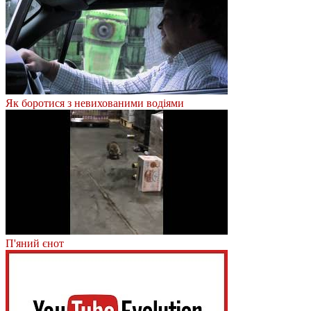
Як боротися з невихованими водіями
П'яний єнот