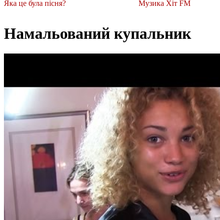
Яка це була пісня?
Музика Хіт FM
Намальований купальник