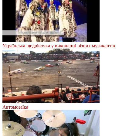
Українська щедрівочка у виконанні різних музикантів
Автомозаїка