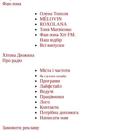
Фан-зона
Олена Тополя
MÉLOVIN
ROXOLANA
Тоня Матвієнко
Фан-зона Хіт FM.
Наш відбір
Всі випуски
Хітова Дюжина
Про радіо
Міста і частоти
Як слухати онлайн
Програми
Лайфстайл
Ведучі
Працівники
Лого
Контакти
Потрібна допомога
Написати нам
Замовити рекламу