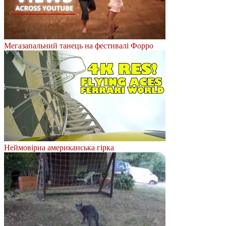
Мегазапальний танець на фестивалі Форро
Неймовірна американська гірка