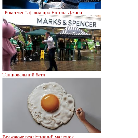
"Рокетмен": фільм про Елтона Джона
Танцювальний батл
Вражаюче реалістичний малюнок