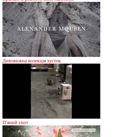
Дивовижна колекція хусток
П'яний єнот