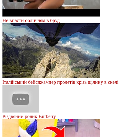
Не впасти обличчям в бруд
Італійський бейсджампер пролетів крізь щілину в скелі
Різдвяний ролик Burberry