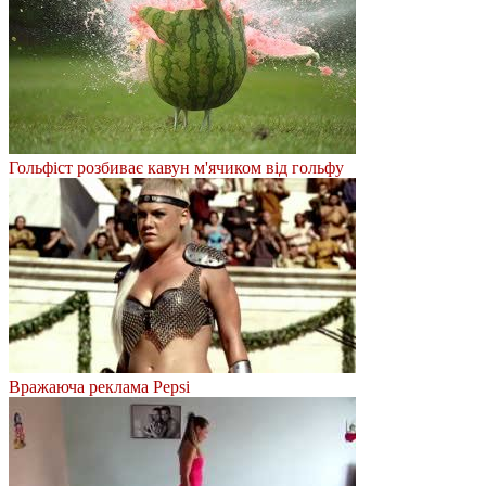
Гольфіст розбиває кавун м'ячиком від гольфу
Вражаюча реклама Pepsi