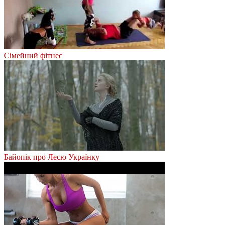
Сімейний фітнес
Байопік про Лесю Українку