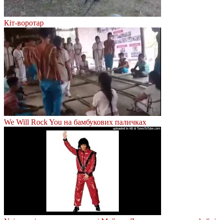
Кіт-воротар
We Will Rock You на бамбукових паличках