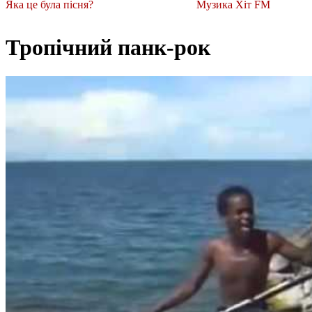
Яка це була пісня?
Музика Хіт FM
Тропічний панк-рок