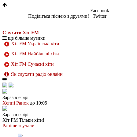
Facebook
Поділіться піснею з друзями!
Twitter
Слухати Хіт FM
ще більше музики
Хіт FM Українські хіти
Хіт FM Найбільші хіти
Хіт FM Сучасні хіти
Як слухати радіо онлайн
Зараз в ефірі
Хеппі Ранок
до 10:05
Зараз в ефірі
Хіт FM
Тільки хіти!
Раніше звучали