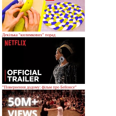
Декілька "килимкових" порад
"Повернення додому: фільм про Бейонсе"