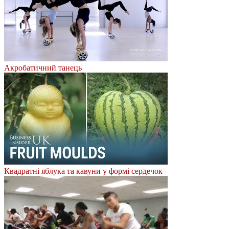
Акробатичний танець
Квадратні яблука та кавуни у формі сердечок