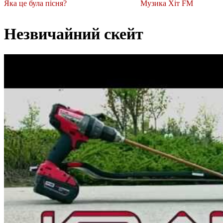
Яка це була пісня?
Музика Хіт FM
Незвичайний скейт