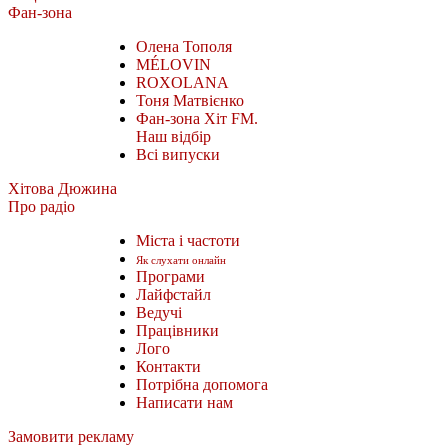
Фан-зона
Олена Тополя
MÉLOVIN
ROXOLANA
Тоня Матвієнко
Фан-зона Хіт FM.
Наш відбір
Всі випуски
Хітова Дюжина
Про радіо
Міста і частоти
Як слухати онлайн
Програми
Лайфстайл
Ведучі
Працівники
Лого
Контакти
Потрібна допомога
Написати нам
Замовити рекламу