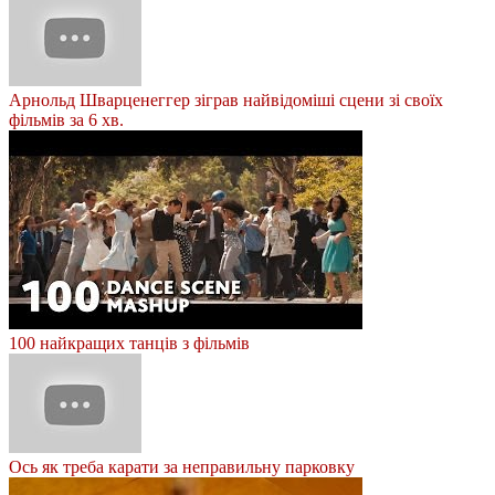
Арнольд Шварценеггер зіграв найвідоміші сцени зі своїх
фільмів за 6 хв.
100 найкращих танців з фільмів
Ось як треба карати за неправильну парковку