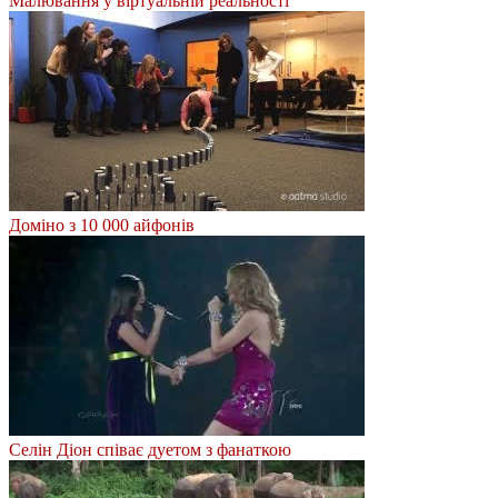
Малювання у віртуальній реальності
Доміно з 10 000 айфонів
Селін Діон співає дуетом з фанаткою