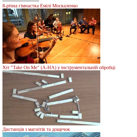
8-річна гімнастка Емілі Москаленко
Хіт "Take On Me" (А-НА) у інструментальній обробці
Дистанція з магнітів та дощечок