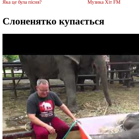
Яка це була пісня?
Музика Хіт FM
Слоненятко купається