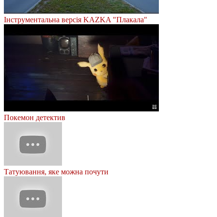
Інструментальна версія KAZKA "Плакала"
Покемон детектив
Татуювання, яке можна почути