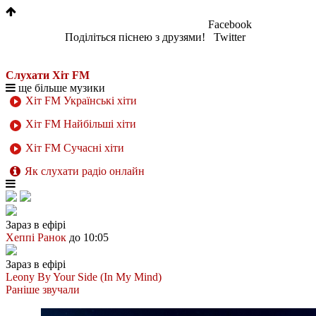
Facebook
Поділіться піснею з друзями!
Twitter
Слухати Хіт FM
ще більше музики
Хіт FM Українські хіти
Хіт FM Найбільші хіти
Хіт FM Сучасні хіти
Як слухати радіо онлайн
Зараз в ефірі
Хеппі Ранок
до 10:05
Зараз в ефірі
Leony
By Your Side (In My Mind)
Раніше звучали