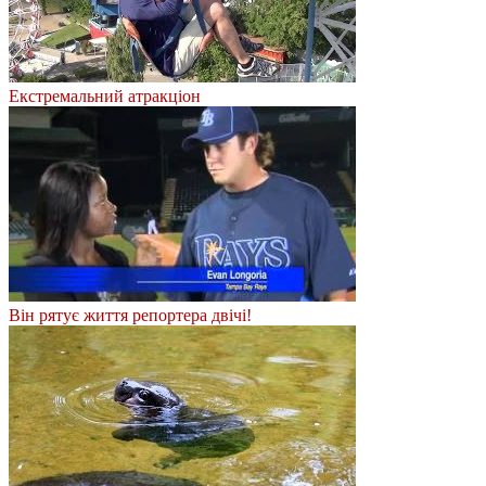
Екстремальний атракціон
Він рятує життя репортера двічі!