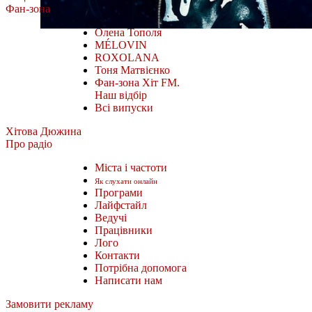
Фан-зона
Олена Тополя
MÉLOVIN
ROXOLANA
Тоня Матвієнко
Фан-зона Хіт FM.
Наш відбір
Всі випуски
Хітова Дюжина
Про радіо
Міста і частоти
Як слухати онлайн
Програми
Лайфстайл
Ведучі
Працівники
Лого
Контакти
Потрібна допомога
Написати нам
Замовити рекламу