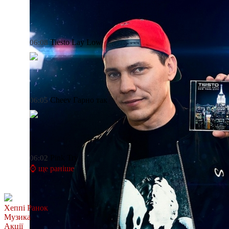
Tiesto
Lay Low
06:08
Cheev
Гарно так
06:05
Pink
Try
06:02
⌚ ще раніше
Хеппі Ранок
Музика
Акції