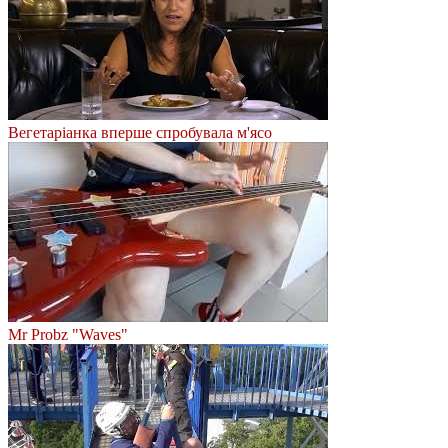
Вегетаріанка вперше спробувала м'ясо
Mr Probz "Waves"