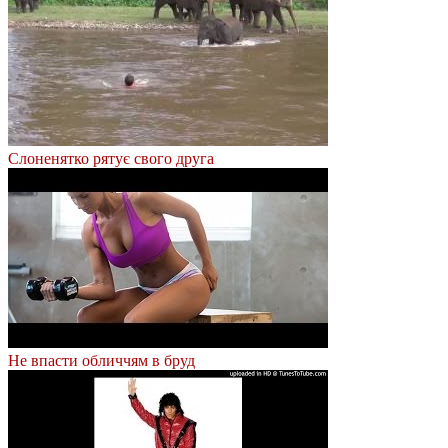
Слоненятко рятує свого друга
Не впасти обличчям в бруд