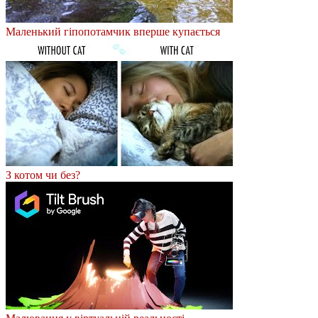
Маленький гіпопотамчик вперше купається
З котом чи без?