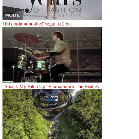
100 років чоловічої моди за 2 хв.
"Smack My Bitch Up" у виконанні The Beatles