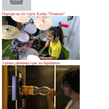
Пародія на хіт гурту Kazka “Плакала”
5-річна дівчинка грає на барабанах