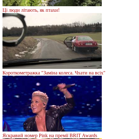
Ці люди літають, як птахи!
Короткометражка "Заміна колеса. Чхати на всіх"
Яскравий номер Pink на премії BRIT Awards