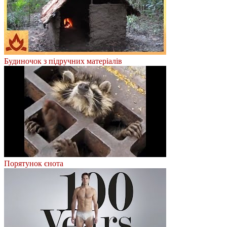
Будиночок з підручних матеріалів
Порятунок єнота