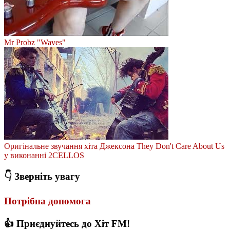
Mr Probz "Waves"
Оригінальне звучання хіта Джексона They Don't Care About Us
у виконанні 2CELLOS
👇 Зверніть увагу
Потрібна допомога
👍 Приєднуйтесь до Хіт FM!