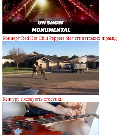
Концерт Red Hot Chili Peppers біля єгипетських пірамід
Кенгуру з'ясовують стосунки