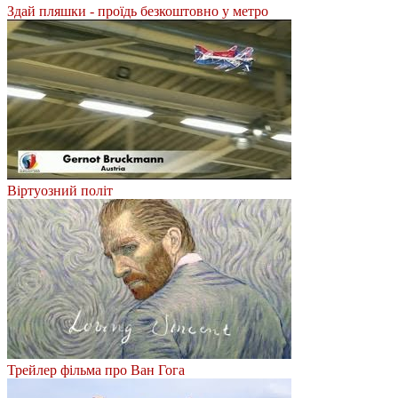
Здай пляшки - проїдь безкоштовно у метро
Віртуозний політ
Трейлер фільма про Ван Гога