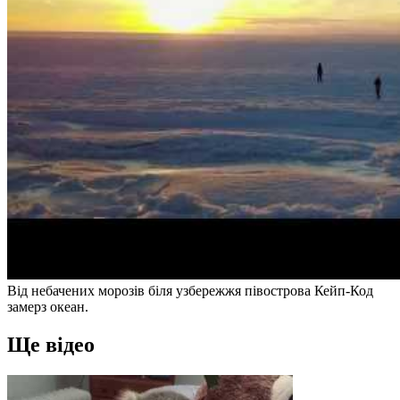
Від небачених морозів біля узбережжя півострова Кейп-Код
замерз океан.
Ще відео