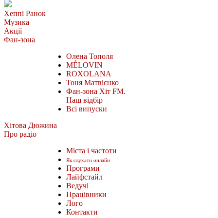
Хеппі Ранок
Музика
Акції
Фан-зона
Олена Тополя
MÉLOVIN
ROXOLANA
Тоня Матвієнко
Фан-зона Хіт FM.
Наш відбір
Всі випуски
Хітова Дюжина
Про радіо
Міста і частоти
Як слухати онлайн
Програми
Лайфстайл
Ведучі
Працівники
Лого
Контакти