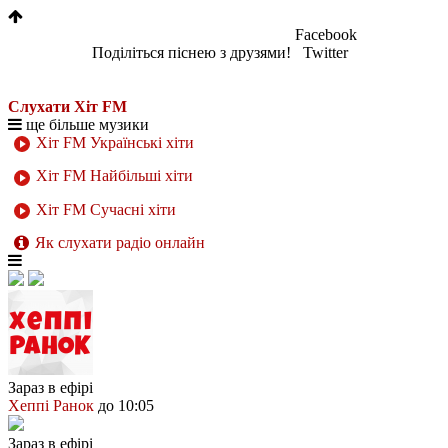
Facebook
Поділіться піснею з друзями!
Twitter
Слухати Хіт FM
ще більше музики
Хіт FM Українські хіти
Хіт FM Найбільші хіти
Хіт FM Сучасні хіти
Як слухати радіо онлайн
Зараз в ефірі
Хеппі Ранок
до 10:05
Зараз в ефірі