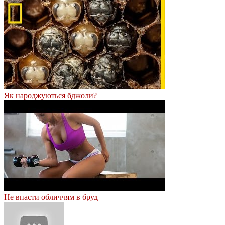
Як народжуються бджоли?
Не впасти обличчям в бруд