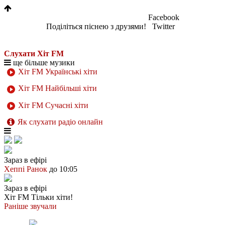
Facebook
Поділіться піснею з друзями!
Twitter
Слухати Хіт FM
ще більше музики
Хіт FM Українські хіти
Хіт FM Найбільші хіти
Хіт FM Сучасні хіти
Як слухати радіо онлайн
Зараз в ефірі
Хеппі Ранок
до 10:05
Зараз в ефірі
Хіт FM
Тільки хіти!
Раніше звучали