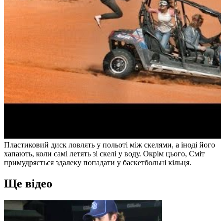
Пластиковий диск ловлять у польоті між скелями, а іноді його
хапають, коли самі летять зі скелі у воду. Окрім цього, Сміт
примудряється здалеку попадати у баскетбольні кільця.
Ще відео