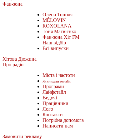
Фан-зона
Олена Тополя
MÉLOVIN
ROXOLANA
Тоня Матвієнко
Фан-зона Хіт FM.
Наш відбір
Всі випуски
Хітова Дюжина
Про радіо
Міста і частоти
Як слухати онлайн
Програми
Лайфстайл
Ведучі
Працівники
Лого
Контакти
Потрібна допомога
Написати нам
Замовити рекламу