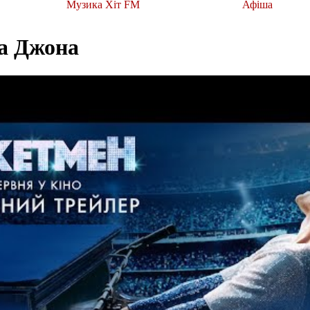
Музика Хіт FM
Афіша
а Джона