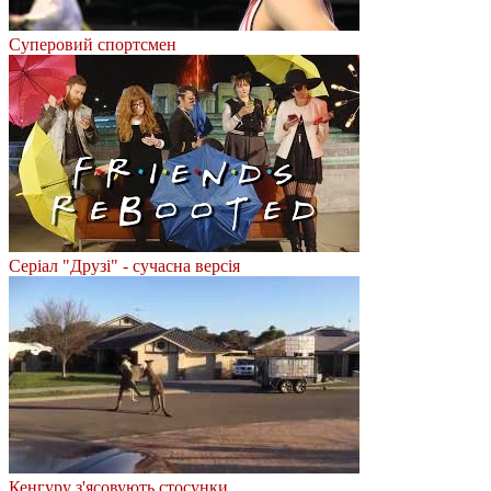
Суперовий спортсмен
Серіал "Друзі" - сучасна версія
Кенгуру з'ясовують стосунки