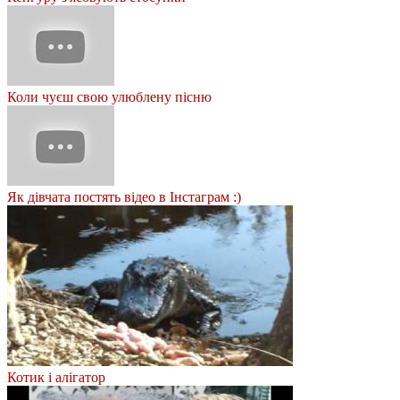
Коли чуєш свою улюблену пісню
Як дівчата постять відео в Інстаграм :)
Котик і алігатор