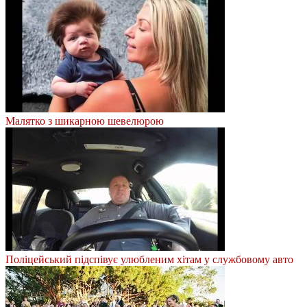
Малятко з шикарною шевелюрою
Поліцейський підспівує улюбленим хітам у службовому авто