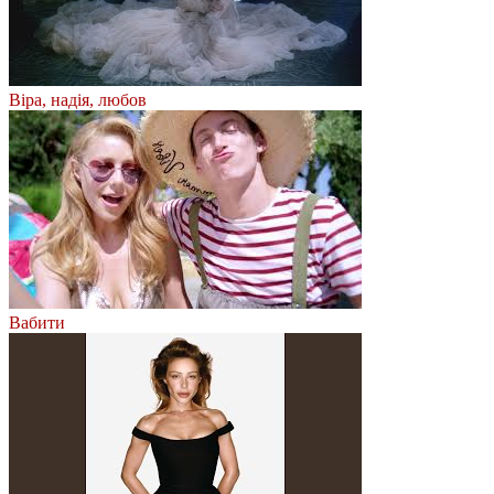
Віра, надія, любов
Вабити