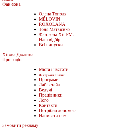
Фан-зона
Олена Тополя
MÉLOVIN
ROXOLANA
Тоня Матвієнко
Фан-зона Хіт FM.
Наш відбір
Всі випуски
Хітова Дюжина
Про радіо
Міста і частоти
Як слухати онлайн
Програми
Лайфстайл
Ведучі
Працівники
Лого
Контакти
Потрібна допомога
Написати нам
Замовити рекламу