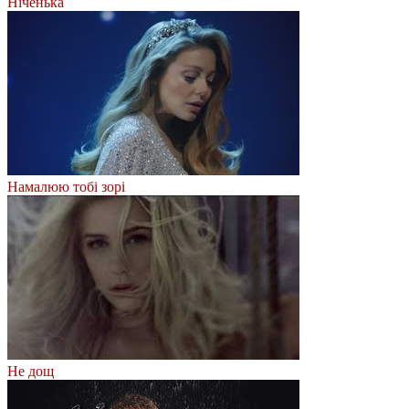
Ніченька
Намалюю тобі зорі
Не дощ