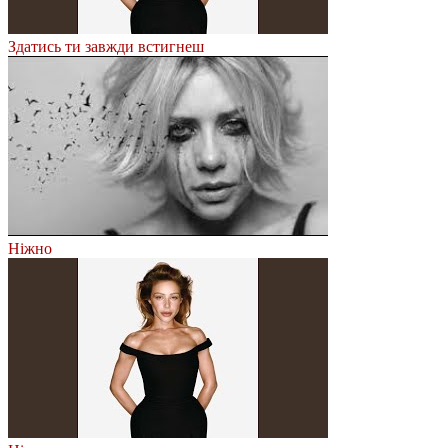
Здатись ти завжди встигнеш
Ніжно