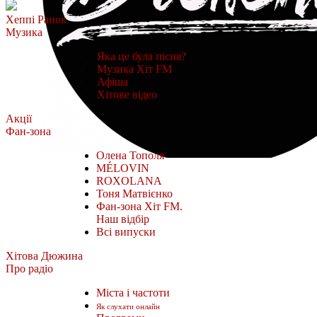
Хеппі Ранок
Музика
Яка це була пісня?
Музика Хіт FM
Афіша
Хітове відео
Акції
Фан-зона
Олена Тополя
MÉLOVIN
ROXOLANA
Тоня Матвієнко
Фан-зона Хіт FM.
Наш відбір
Всі випуски
Хітова Дюжина
Про радіо
Міста і частоти
Як слухати онлайн