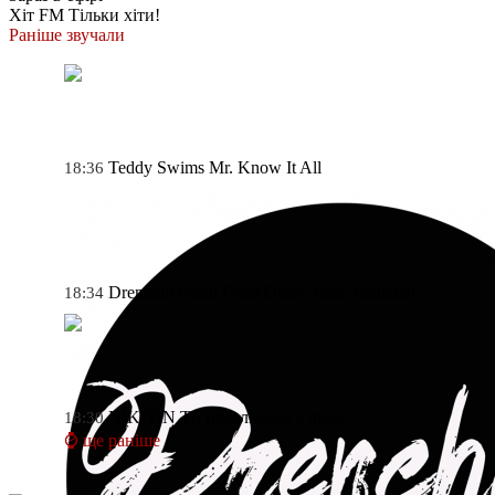
Хіт FM
Тільки хіти!
Раніше звучали
Teddy Swims
Mr. Know It All
18:36
Drenchill
Freed From Desire (feat. Indiiana)
18:34
NIKITIN
Ти поселилась у душі
18:30
⌚ ще раніше