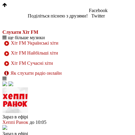
Facebook
Поділіться піснею з друзями!
Twitter
Слухати Хіт FM
ще більше музики
Хіт FM Українські хіти
Хіт FM Найбільші хіти
Хіт FM Сучасні хіти
Як слухати радіо онлайн
Зараз в ефірі
Хеппі Ранок
до 10:05
Зараз в ефірі