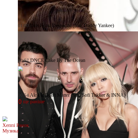
Luis Fonsi
Despacito (feat. Daddy Yankee)
01:00
DNCE
Cake By The Ocean
00:57
Alok
It Don't Matter (feat. Sofi Tukker & INNA)
00:54
⌚ ще раніше
Хеппі Ранок
Музика