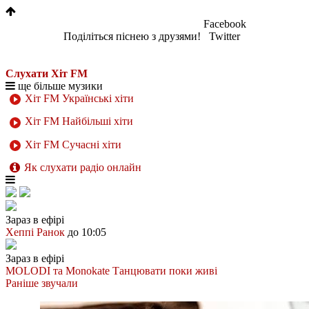
Facebook
Поділіться піснею з друзями!
Twitter
Слухати Хіт FM
ще більше музики
Хіт FM Українські хіти
Хіт FM Найбільші хіти
Хіт FM Сучасні хіти
Як слухати радіо онлайн
Зараз в ефірі
Хеппі Ранок
до 10:05
Зараз в ефірі
MOLODI та Monokate
Танцювати поки живі
Раніше звучали