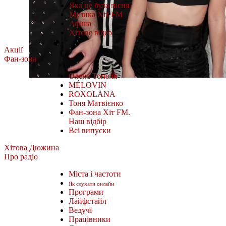
Яка це була пісня?
Музика Хіт FM
Афіша
Хітове відео
Акції
Фан-зона
Олена Тополя
MÉLOVIN
ROXOLANA
Тоня Матвієнко
Фан-зона Хіт FM.
Наш відбір
Всі випуски
Хітова Дюжина
Про радіо
Міста і частоти
Як слухати онлайн
Програми
Лайфстайл
Ведучі
Працівники