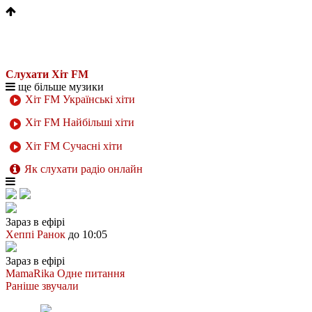
Слухати Хіт FM
ще більше музики
Хіт FM Українські хіти
Хіт FM Найбільші хіти
Хіт FM Сучасні хіти
Як слухати радіо онлайн
Зараз в ефірі
Хеппі Ранок
до 10:05
Зараз в ефірі
MamaRika
Одне питання
Раніше звучали