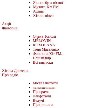
Яка це була пісня?
Музика Хіт FM
Афіша
Хітове відео
Акції
Фан-зона
Олена Тополя
MÉLOVIN
ROXOLANA
Тоня Матвієнко
Фан-зона Хіт FM.
Наш відбір
Всі випуски
Хітова Дюжина
Про радіо
Міста і частоти
Як слухати онлайн
Програми
Лайфстайл
Ведучі
Працівники