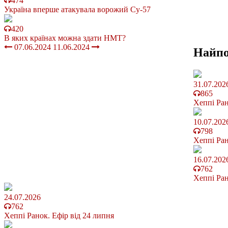
474
Україна вперше атакувала ворожий Су-57
420
В яких країнах можна здати НМТ?
07.06.2024
11.06.2024
Найп
31.07.202
865
Хеппі Ран
10.07.202
798
Хеппі Ран
16.07.202
762
Хеппі Ран
24.07.2026
762
Хеппі Ранок. Ефір від 24 липня