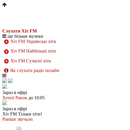
Слухати Хіт FM
ще більше музики
Хіт FM Українські хіти
Хіт FM Найбільші хіти
Хіт FM Сучасні хіти
Як слухати радіо онлайн
Зараз в ефірі
Хеппі Ранок
до 10:05
Зараз в ефірі
Хіт FM
Тільки хіти!
Раніше звучали