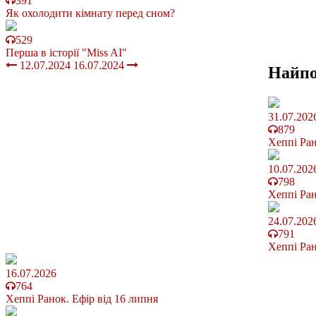
391
Як охолодити кімнату перед сном?
529
Перша в історії "Miss AI"
12.07.2024
16.07.2024
Найп
31.07.202
879
Хеппі Ран
10.07.202
798
Хеппі Ран
24.07.202
791
Хеппі Ран
16.07.2026
764
Хеппі Ранок. Ефір від 16 липня