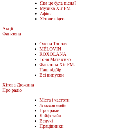
Яка це була пісня?
Музика Хіт FM
Афіша
Хітове відео
Акції
Фан-зона
Олена Тополя
MÉLOVIN
ROXOLANA
Тоня Матвієнко
Фан-зона Хіт FM.
Наш відбір
Всі випуски
Хітова Дюжина
Про радіо
Міста і частоти
Як слухати онлайн
Програми
Лайфстайл
Ведучі
Працівники