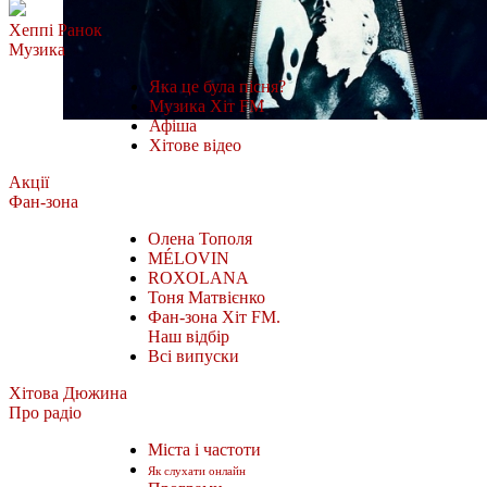
Хеппі Ранок
Музика
Яка це була пісня?
Музика Хіт FM
Афіша
Хітове відео
Акції
Фан-зона
Олена Тополя
MÉLOVIN
ROXOLANA
Тоня Матвієнко
Фан-зона Хіт FM.
Наш відбір
Всі випуски
Хітова Дюжина
Про радіо
Міста і частоти
Як слухати онлайн