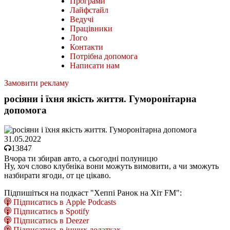
Програми
Лайфстайл
Ведучі
Працівники
Лого
Контакти
Потрібна допомога
Написати нам
Замовити рекламу
росіяни і їхня якість життя. Гуморонітарна
допомога
31.05.2022
13847
Вчора ти збирав авто, а сьогодні полуницю
Ну, хоч слово клубніка вони можуть вимовити, а чи зможуть
назбирати ягоди, от це цікаво.
Підпишіться на подкаст "Хеппі Ранок на Хіт FM":
Підписатись в Apple Podcasts
Підписатись в Spotify
Підписатись в Deezer
Підписатись в інших додатках