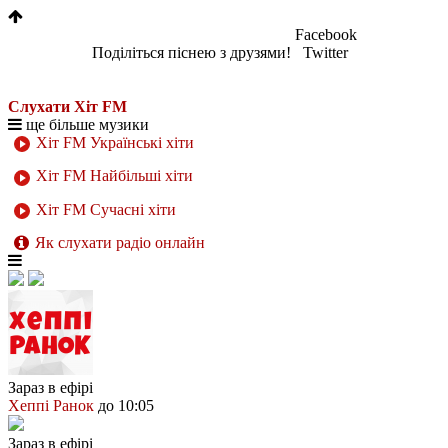
Facebook
Поділіться піснею з друзями!
Twitter
Слухати Хіт FM
ще більше музики
Хіт FM Українські хіти
Хіт FM Найбільші хіти
Хіт FM Сучасні хіти
Як слухати радіо онлайн
Зараз в ефірі
Хеппі Ранок
до 10:05
Зараз в ефірі