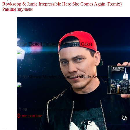
Royksopp & Jamie Irrepressible
Here She Comes Again (Remix)
Раніше звучали
Tiesto
I Follow Rivers (feat. Oaks)
17:34
Shawn Mendes & Camila Cabello
Senorita
17:31
NIKITIN
Ти поселилась у душі
17:28
⌚ ще раніше