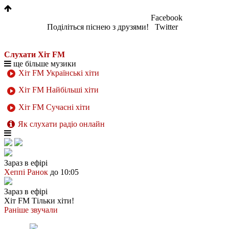
Facebook
Поділіться піснею з друзями!
Twitter
Слухати Хіт FM
ще більше музики
Хіт FM Українські хіти
Хіт FM Найбільші хіти
Хіт FM Сучасні хіти
Як слухати радіо онлайн
Зараз в ефірі
Хеппі Ранок
до 10:05
Зараз в ефірі
Хіт FM
Тільки хіти!
Раніше звучали