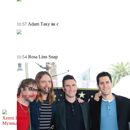
Adam
Таку як є
11:57
Rosa Linn
Snap
11:54
Maroon 5
This Love
11:45
⌚ ще раніше
Хеппі Ранок
Музика