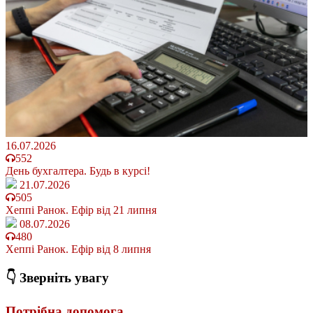
16.07.2026
552
День бухгалтера. Будь в курсі!
21.07.2026
505
Хеппі Ранок. Ефір від 21 липня
08.07.2026
480
Хеппі Ранок. Ефір від 8 липня
👇 Зверніть увагу
Потрібна допомога