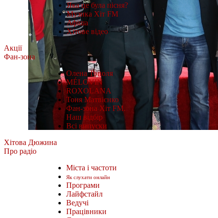
Яка це була пісня?
Музика Хіт FM
Афіша
Хітове відео
Акції
Фан-зона
Олена Тополя
MÉLOVIN
ROXOLANA
Тоня Матвієнко
Фан-зона Хіт FM.
Наш відбір
Всі випуски
Хітова Дюжина
Про радіо
Міста і частоти
Як слухати онлайн
Програми
Лайфстайл
Ведучі
Працівники