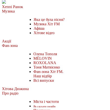
Хеппі Ранок
Музика
Яка це була пісня?
Музика Хіт FM
Афіша
Хітове відео
Акції
Фан-зона
Олена Тополя
MÉLOVIN
ROXOLANA
Тоня Матвієнко
Фан-зона Хіт FM.
Наш відбір
Всі випуски
Хітова Дюжина
Про радіо
Міста і частоти
Як слухати онлайн