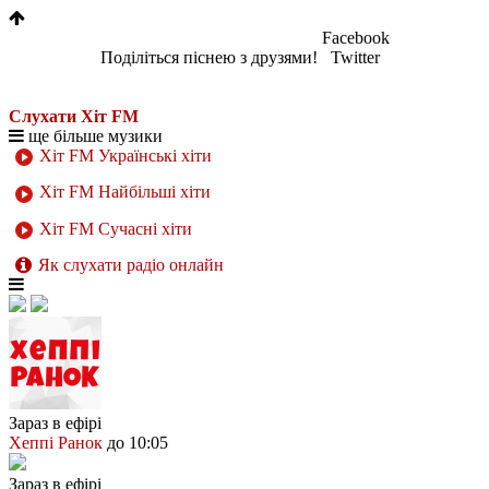
Facebook
Поділіться піснею з друзями!
Twitter
Слухати Хіт FM
ще більше музики
Хіт FM Українські хіти
Хіт FM Найбільші хіти
Хіт FM Сучасні хіти
Як слухати радіо онлайн
Зараз в ефірі
Хеппі Ранок
до 10:05
Зараз в ефірі