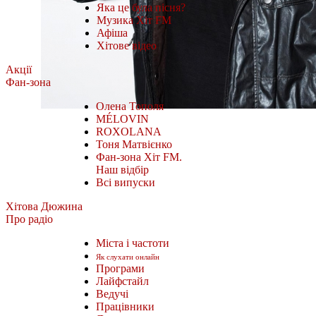
Яка це була пісня?
Музика Хіт FM
Афіша
Хітове відео
Акції
Фан-зона
Олена Тополя
MÉLOVIN
ROXOLANA
Тоня Матвієнко
Фан-зона Хіт FM.
Наш відбір
Всі випуски
Хітова Дюжина
Про радіо
Міста і частоти
Як слухати онлайн
Програми
Лайфстайл
Ведучі
Працівники