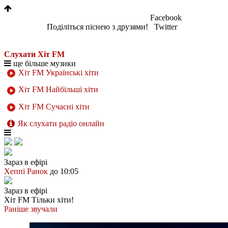
Facebook
Поділіться піснею з друзями!
Twitter
Слухати Хіт FM
ще більше музики
Хіт FM Українські хіти
Хіт FM Найбільші хіти
Хіт FM Сучасні хіти
Як слухати радіо онлайн
Зараз в ефірі
Хеппі Ранок
до 10:05
Зараз в ефірі
Хіт FM
Тільки хіти!
Раніше звучали