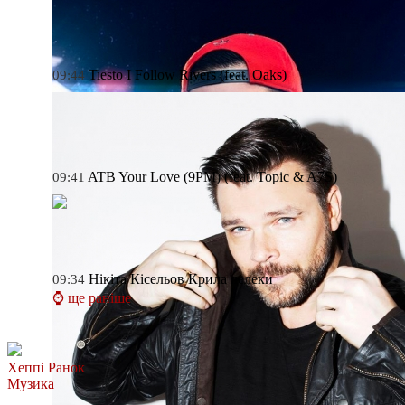
Tiesto
I Follow Rivers (feat. Oaks)
09:44
ATB
Your Love (9PM) (feat. Topic & A7S)
09:41
Нікіта Кісельов
Крила лелеки
09:34
⌚ ще раніше
Хеппі Ранок
Музика