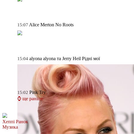
Alice Merton
No Roots
15:07
alyona alyona та Jerry Heil
Рідні мої
15:04
Pink
Try
15:02
⌚ ще раніше
Хеппі Ранок
Музика