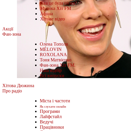
Яка це була пісня?
Музика Хіт FM
Афіша
Хітове відео
Акції
Фан-зона
Олена Тополя
MÉLOVIN
ROXOLANA
Тоня Матвієнко
Фан-зона Хіт FM.
Наш відбір
Всі випуски
Хітова Дюжина
Про радіо
Міста і частоти
Як слухати онлайн
Програми
Лайфстайл
Ведучі
Працівники