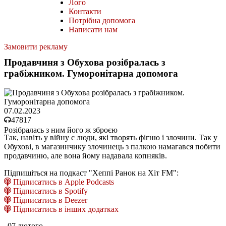
Лого
Контакти
Потрібна допомога
Написати нам
Замовити рекламу
Продавчиня з Обухова розібралась з
грабіжником. Гуморонітарна допомога
07.02.2023
47817
Розібралась з ним його ж зброєю
Так, навіть у війну є люди, які творять фігню і злочини. Так у
Обухові, в магазинчику злочинець з палкою намагався побити
продавчиню, але вона йому надавала копняків.
Підпишіться на подкаст "Хеппі Ранок на Хіт FM":
Підписатись в Apple Podcasts
Підписатись в Spotify
Підписатись в Deezer
Підписатись в інших додатках
07 лютого