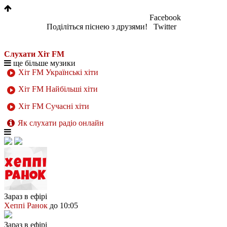
Facebook
Поділіться піснею з друзями!
Twitter
Слухати Хіт FM
ще більше музики
Хіт FM Українські хіти
Хіт FM Найбільші хіти
Хіт FM Сучасні хіти
Як слухати радіо онлайн
Зараз в ефірі
Хеппі Ранок
до 10:05
Зараз в ефірі