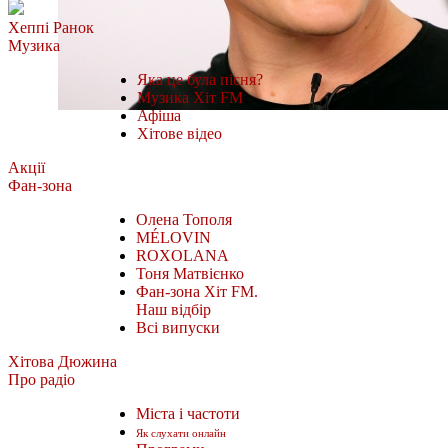
Хеппі Ранок
Музика
Яка це була пісня?
Музика Хіт FM
Афіша
Хітове відео
Акції
Фан-зона
Олена Тополя
MÉLOVIN
ROXOLANA
Тоня Матвієнко
Фан-зона Хіт FM.
Наш відбір
Всі випуски
Хітова Дюжина
Про радіо
Міста і частоти
Як слухати онлайн