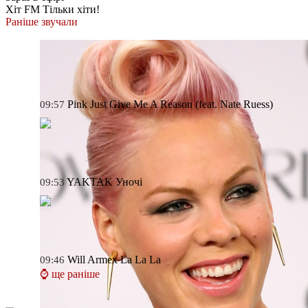
Хіт FM
Тільки хіти!
Раніше звучали
Pink
Just Give Me A Reason (feat. Nate Ruess)
09:57
YAKTAK
Уночі
09:53
Will Armex
La La La
09:46
⌚ ще раніше