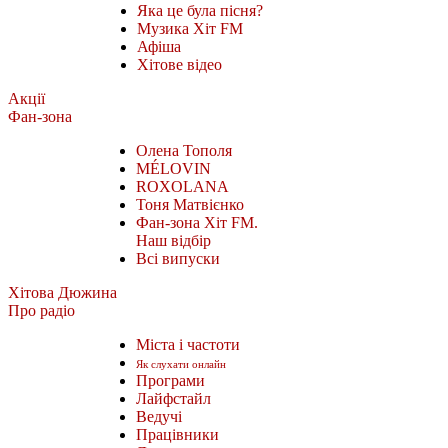
Яка це була пісня?
Музика Хіт FM
Афіша
Хітове відео
Акції
Фан-зона
Олена Тополя
MÉLOVIN
ROXOLANA
Тоня Матвієнко
Фан-зона Хіт FM.
Наш відбір
Всі випуски
Хітова Дюжина
Про радіо
Міста і частоти
Як слухати онлайн
Програми
Лайфстайл
Ведучі
Працівники