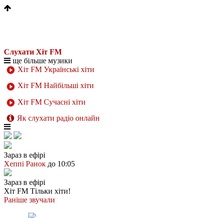
Слухати Хіт FM
ще більше музики
Хіт FM Українські хіти
Хіт FM Найбільші хіти
Хіт FM Сучасні хіти
Як слухати радіо онлайн
Зараз в ефірі
Хеппі Ранок
до 10:05
Зараз в ефірі
Хіт FM
Тільки хіти!
Раніше звучали