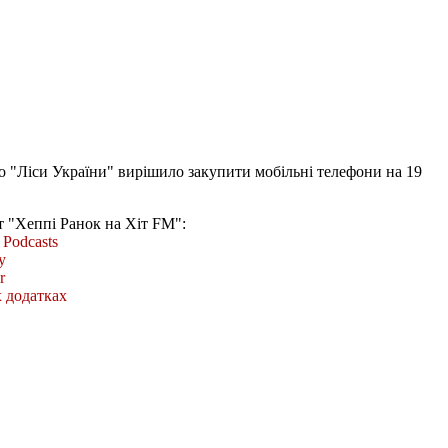
 "Ліси України" вирішило закупити мобільні телефони на 19
т "Хеппі Ранок на Хіт FM":
Podcasts
y
r
 додатках