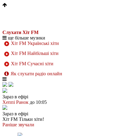
Слухати Хіт FM
ще більше музики
Хіт FM Українські хіти
Хіт FM Найбільші хіти
Хіт FM Сучасні хіти
Як слухати радіо онлайн
Зараз в ефірі
Хеппі Ранок
до 10:05
Зараз в ефірі
Хіт FM
Тільки хіти!
Раніше звучали