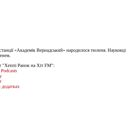
станції «Академік Вернадський» народилося тюленя. Науковці
енем.
т "Хеппі Ранок на Хіт FM":
Podcasts
y
r
 додатках