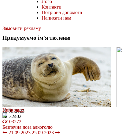
Лого
Контакти
Потрібна допомога
Написати нам
Замовити рекламу
Придумуємо ім'я тюленю
Найкраще
22.09.2023
132402
103272
Безпечна доза алкоголю
21.09.2023
25.09.2023