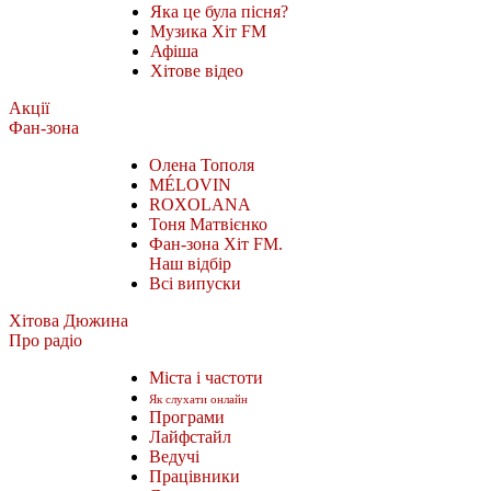
Яка це була пісня?
Музика Хіт FM
Афіша
Хітове відео
Акції
Фан-зона
Олена Тополя
MÉLOVIN
ROXOLANA
Тоня Матвієнко
Фан-зона Хіт FM.
Наш відбір
Всі випуски
Хітова Дюжина
Про радіо
Міста і частоти
Як слухати онлайн
Програми
Лайфстайл
Ведучі
Працівники