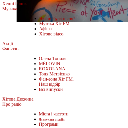
Хеппі Ранок
Музика
Яка це була пісня?
Музика Хіт FM
Афіша
Хітове відео
Акції
Фан-зона
Олена Тополя
MÉLOVIN
ROXOLANA
Тоня Матвієнко
Фан-зона Хіт FM.
Наш відбір
Всі випуски
Хітова Дюжина
Про радіо
Міста і частоти
Як слухати онлайн
Програми