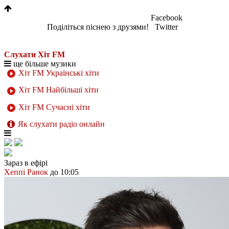
Facebook
Поділіться піснею з друзями!
Twitter
Слухати Хіт FM
ще більше музики
Хіт FM Українські хіти
Хіт FM Найбільші хіти
Хіт FM Сучасні хіти
Як слухати радіо онлайн
Зараз в ефірі
Хеппі Ранок
до 10:05