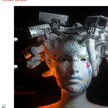
Meduza
Don't Wanna Go Home (feat. Henry
01:44
Camamile)
Анна Трінчер
Зай (Shnaps Remix)
01:40
Katy Perry
I Kissed A Girl
01:37
⌚ ще раніше