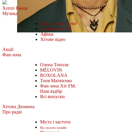
Хеппі Ранок
Музика
Яка це була пісня?
Музика Хіт FM
Афіша
Хітове відео
Акції
Фан-зона
Олена Тополя
MÉLOVIN
ROXOLANA
Тоня Матвієнко
Фан-зона Хіт FM.
Наш відбір
Всі випуски
Хітова Дюжина
Про радіо
Міста і частоти
Як слухати онлайн