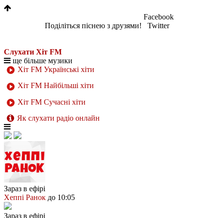
Facebook
Поділіться піснею з друзями!
Twitter
Слухати Хіт FM
ще більше музики
Хіт FM Українські хіти
Хіт FM Найбільші хіти
Хіт FM Сучасні хіти
Як слухати радіо онлайн
Зараз в ефірі
Хеппі Ранок
до 10:05
Зараз в ефірі