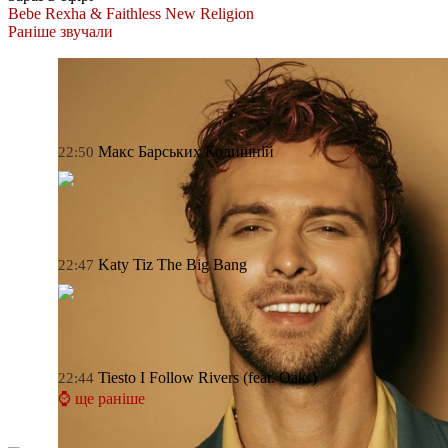
Bebe Rexha & Faithless
New Religion
Раніше звучали
Макс Барських
Колишній
22:50
Katy Tiz
The Big Bang
22:47
Tiesto
I Follow Rivers (feat. Oaks)
22:44
⌚ ще раніше