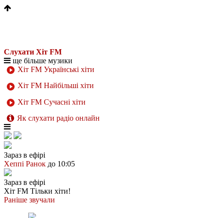
Слухати Хіт FM
ще більше музики
Хіт FM Українські хіти
Хіт FM Найбільші хіти
Хіт FM Сучасні хіти
Як слухати радіо онлайн
Зараз в ефірі
Хеппі Ранок
до 10:05
Зараз в ефірі
Хіт FM
Тільки хіти!
Раніше звучали