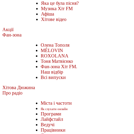
Яка це була пісня?
Музика Хіт FM
Афіша
Хітове відео
Акції
Фан-зона
Олена Тополя
MÉLOVIN
ROXOLANA
Тоня Матвієнко
Фан-зона Хіт FM.
Наш відбір
Всі випуски
Хітова Дюжина
Про радіо
Міста і частоти
Як слухати онлайн
Програми
Лайфстайл
Ведучі
Працівники