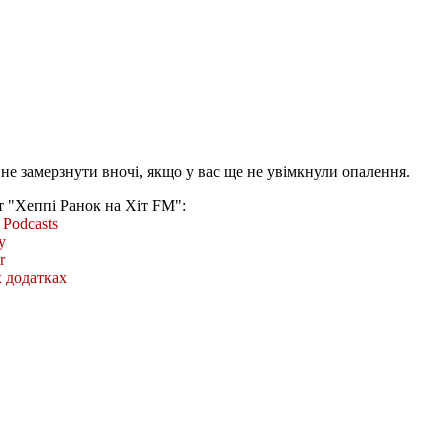
не замерзнути вночі, якщо у вас ще не увімкнули опалення.
т "Хеппі Ранок на Хіт FM":
Podcasts
y
r
 додатках