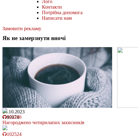
Лого
Контакти
Потрібна допомога
Написати нам
Замовити рекламу
Як не замерзнути вночі
24.10.2023
102246
99978
Нагороджено чотирилапих захисників
102524