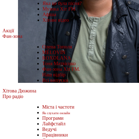
Яка це була пісня?
Музика Хіт FM
Афіша
Хітове відео
Акції
Фан-зона
Олена Тополя
MÉLOVIN
ROXOLANA
Тоня Матвієнко
Фан-зона Хіт FM.
Наш відбір
Всі випуски
Хітова Дюжина
Про радіо
Міста і частоти
Як слухати онлайн
Програми
Лайфстайл
Ведучі
Працівники