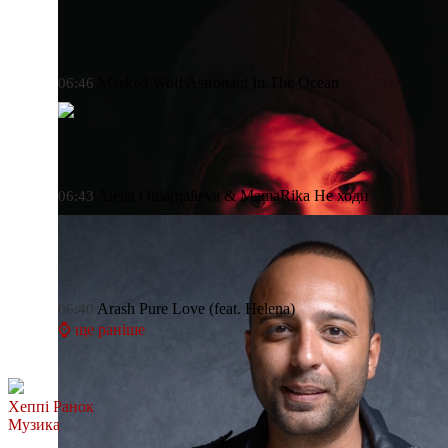
Masked Wolf
Astronaut In The Ocean
06:46
Alena Omargalieva & MamaRika
Не ходи
06:43
Arash
Pure Love (feat. Helena)
06:40
⌚ ще раніше
Хеппі Ранок
Музика