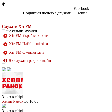
Facebook
Поділіться піснею з друзями!
Twitter
Слухати Хіт FM
ще більше музики
Хіт FM Українські хіти
Хіт FM Найбільші хіти
Хіт FM Сучасні хіти
Як слухати радіо онлайн
Зараз в ефірі
Хеппі Ранок
до 10:05
Зараз в ефірі