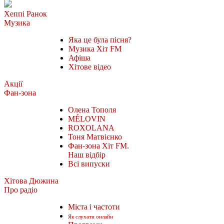
Хеппі Ранок
Музика
Яка це була пісня?
Музика Хіт FM
Афіша
Хітове відео
Акції
Фан-зона
Олена Тополя
MÉLOVIN
ROXOLANA
Тоня Матвієнко
Фан-зона Хіт FM.
Наш відбір
Всі випуски
Хітова Дюжина
Про радіо
Міста і частоти
Як слухати онлайн