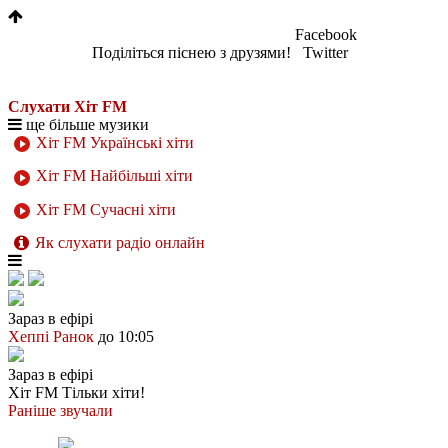
Facebook
Поділіться піснею з друзями!
Twitter
Слухати Хіт FM
ще більше музики
Хіт FM Українські хіти
Хіт FM Найбільші хіти
Хіт FM Сучасні хіти
Як слухати радіо онлайн
Зараз в ефірі
Хеппі Ранок
до 10:05
Зараз в ефірі
Хіт FM
Тільки хіти!
Раніше звучали