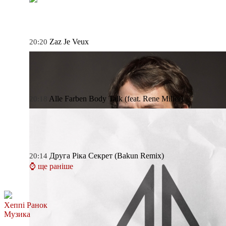
Zaz
Je Veux
20:20
Alle Farben
Body Talk (feat. Rene Miller)
20:18
Друга Ріка
Секрет (Bakun Remix)
20:14
⌚ ще раніше
Хеппі Ранок
Музика