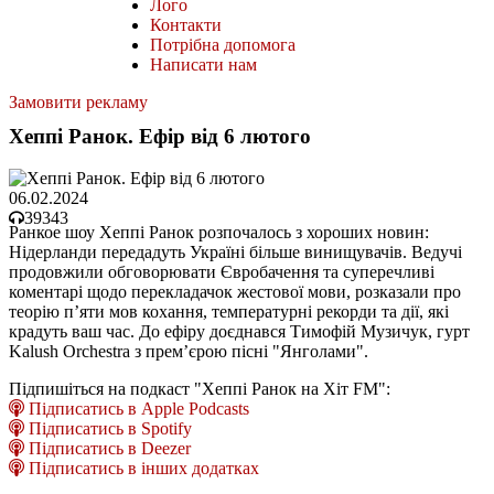
Лого
Контакти
Потрібна допомога
Написати нам
Замовити рекламу
Хеппі Ранок. Ефір від 6 лютого
06.02.2024
39343
Ранкое шоу Хеппі Ранок розпочалось з хороших новин:
Нідерланди передадуть Україні більше винищувачів. Ведучі
продовжили обговорювати Євробачення та суперечливі
коментарі щодо перекладачок жестової мови, розказали про
теорію пʼяти мов кохання, температурні рекорди та дії, які
крадуть ваш час. До ефіру доєднався Тимофій Музичук, гурт
Kalush Orchestra з премʼєрою пісні "Янголами".
Підпишіться на подкаст "Хеппі Ранок на Хіт FM":
Підписатись в Apple Podcasts
Підписатись в Spotify
Підписатись в Deezer
Підписатись в інших додатках