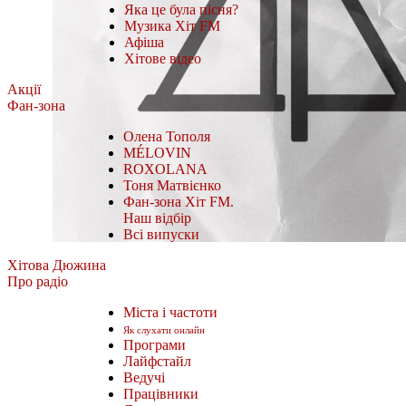
Яка це була пісня?
Музика Хіт FM
Афіша
Хітове відео
Акції
Фан-зона
Олена Тополя
MÉLOVIN
ROXOLANA
Тоня Матвієнко
Фан-зона Хіт FM.
Наш відбір
Всі випуски
Хітова Дюжина
Про радіо
Міста і частоти
Як слухати онлайн
Програми
Лайфстайл
Ведучі
Працівники