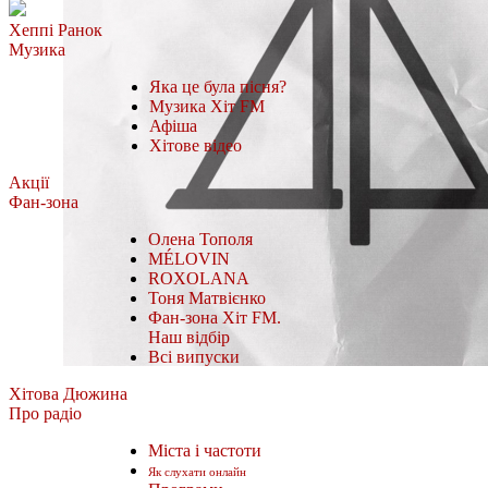
Хеппі Ранок
Музика
Яка це була пісня?
Музика Хіт FM
Афіша
Хітове відео
Акції
Фан-зона
Олена Тополя
MÉLOVIN
ROXOLANA
Тоня Матвієнко
Фан-зона Хіт FM.
Наш відбір
Всі випуски
Хітова Дюжина
Про радіо
Міста і частоти
Як слухати онлайн