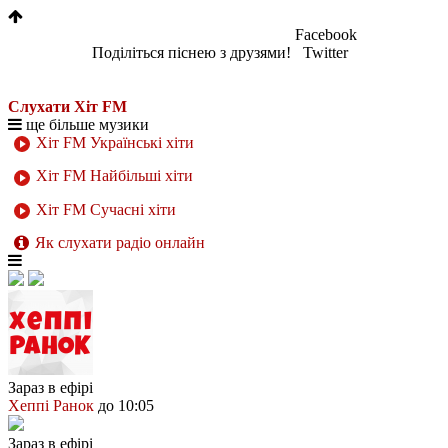
Facebook
Поділіться піснею з друзями!
Twitter
Слухати Хіт FM
ще більше музики
Хіт FM Українські хіти
Хіт FM Найбільші хіти
Хіт FM Сучасні хіти
Як слухати радіо онлайн
Зараз в ефірі
Хеппі Ранок
до 10:05
Зараз в ефірі