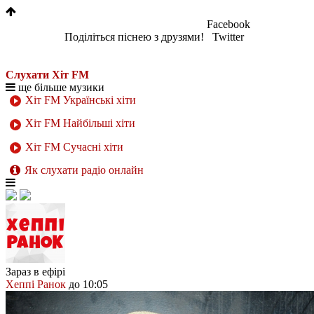
Facebook
Поділіться піснею з друзями!
Twitter
Слухати Хіт FM
ще більше музики
Хіт FM Українські хіти
Хіт FM Найбільші хіти
Хіт FM Сучасні хіти
Як слухати радіо онлайн
Зараз в ефірі
Хеппі Ранок
до 10:05