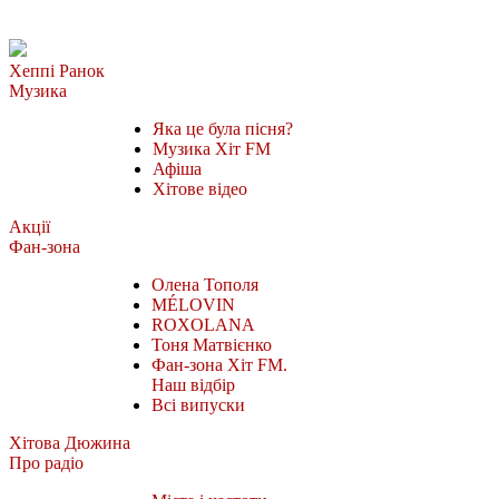
Хеппі Ранок
Музика
Яка це була пісня?
Музика Хіт FM
Афіша
Хітове відео
Акції
Фан-зона
Олена Тополя
MÉLOVIN
ROXOLANA
Тоня Матвієнко
Фан-зона Хіт FM.
Наш відбір
Всі випуски
Хітова Дюжина
Про радіо