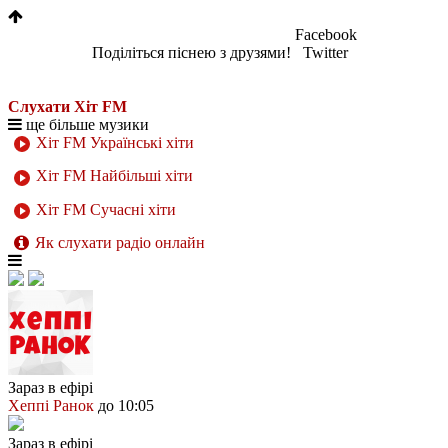
Facebook
Поділіться піснею з друзями!
Twitter
Слухати Хіт FM
ще більше музики
Хіт FM Українські хіти
Хіт FM Найбільші хіти
Хіт FM Сучасні хіти
Як слухати радіо онлайн
Зараз в ефірі
Хеппі Ранок
до 10:05
Зараз в ефірі