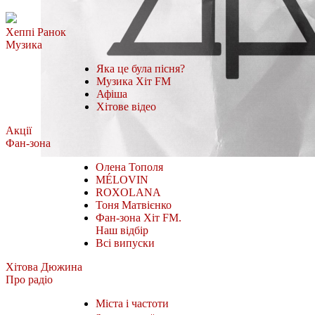
Хеппі Ранок
Музика
Яка це була пісня?
Музика Хіт FM
Афіша
Хітове відео
Акції
Фан-зона
Олена Тополя
MÉLOVIN
ROXOLANA
Тоня Матвієнко
Фан-зона Хіт FM.
Наш відбір
Всі випуски
Хітова Дюжина
Про радіо
Міста і частоти