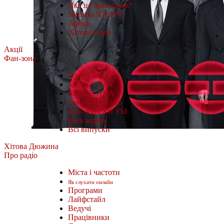
Яка це була пісня?
Музика Хіт FM
Афіша
Хітове відео
Акції
Фан-зона
Олена Тополя
MÉLOVIN
ROXOLANA
Тоня Матвієнко
Фан-зона Хіт FM.
Наш відбір
Всі випуски
Хітова Дюжина
Про радіо
Міста і частоти
Як слухати онлайн
Програми
Лайфстайл
Ведучі
Працівники