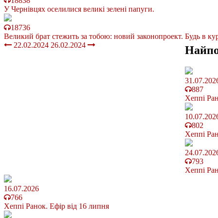
18838
У Чернівцях оселилися великі зелені папуги.
18736
Великий брат стежить за тобою: новий законопроект. Будь в кур
22.02.2024
26.02.2024
Найп
31.07.202
887
Хеппі Ран
10.07.202
802
Хеппі Ран
24.07.202
793
Хеппі Ран
16.07.2026
766
Хеппі Ранок. Ефір від 16 липня