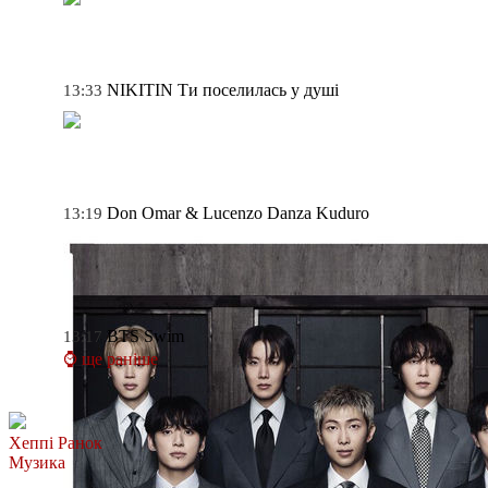
NIKITIN
Ти поселилась у душі
13:33
Don Omar & Lucenzo
Danza Kuduro
13:19
BTS
Swim
13:17
⌚ ще раніше
Хеппі Ранок
Музика