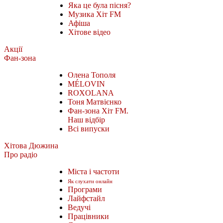
Яка це була пісня?
Музика Хіт FM
Афіша
Хітове відео
Акції
Фан-зона
Олена Тополя
MÉLOVIN
ROXOLANA
Тоня Матвієнко
Фан-зона Хіт FM.
Наш відбір
Всі випуски
Хітова Дюжина
Про радіо
Міста і частоти
Як слухати онлайн
Програми
Лайфстайл
Ведучі
Працівники