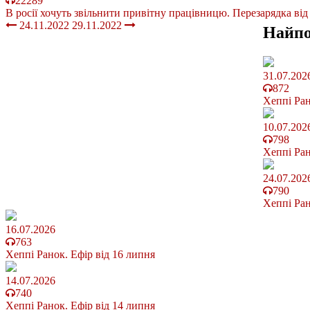
22289
В росії хочуть звільнити привітну працівницю. Перезарядка від
24.11.2022
29.11.2022
Найп
31.07.202
872
Хеппі Ран
10.07.202
798
Хеппі Ран
24.07.202
790
Хеппі Ран
16.07.2026
763
Хеппі Ранок. Ефір від 16 липня
14.07.2026
740
Хеппі Ранок. Ефір від 14 липня